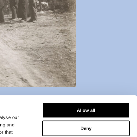
Allow all
alyse our
ing and
Deny
r that