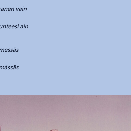
kanen vain
unteesi ain
ämessäs
immässäs