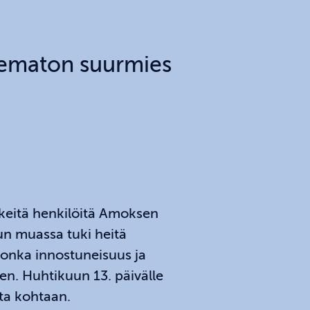
ematon suurmies
rkeitä henkilöitä Amoksen
un muassa tuki heitä
 jonka innostuneisuus ja
n. Huhtikuun 13. päivälle
ta kohtaan.