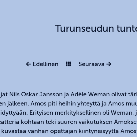
Turunseudun tunt
Edellinen
Seuraava
at Nils Oskar Jansson ja Adèle Weman olivat tä
n jälkeen. Amos piti heihin yhteyttä ja Amos mu
öidyttyään. Erityisen merkityksellinen oli Weman,
atteria kohtaan teki suuren vaikutuksen Amoksee
 kuvastaa vanhan opettajan kiintyneisyyttä Amos