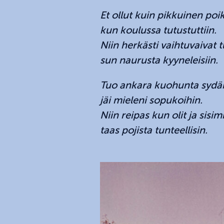
Et ollut kuin pikkuinen poi
kun koulussa tutustuttiin.
Niin herkästi vaihtuvaivat t
sun naurusta kyyneleisiin.
Tuo ankara kuohunta syd
jäi mieleni sopukoihin.
Niin reipas kun olit ja sis
taas pojista tunteellisin.