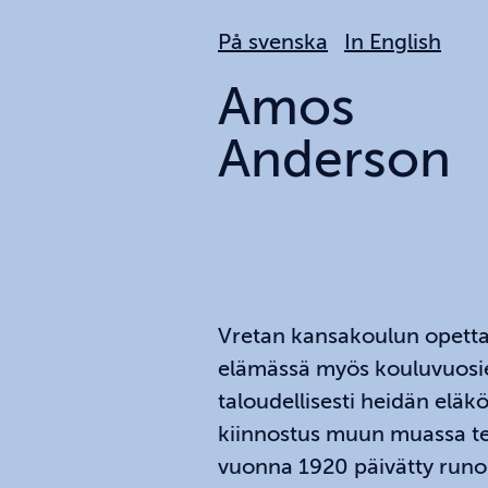
Hoppa
På svenska
In English
till
huvudinnehållet
Amos
Anderson
Vretan kansakoulun opettaj
elämässä myös kouluvuosie
taloudellisesti heidän eläk
kiinnostus muun muassa te
vuonna 1920 päivätty runo