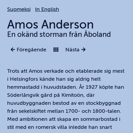
Hoppa
Suomeksi
In English
till
huvudinnehållet
Amos
Anderson
En okänd storman från Åboland
Föregående
Nästa
Trots att Amos verkade och etablerade sig mest
i Helsingfors kände han sig aldrig helt
hemmastadd i huvudstaden. År 1927 köpte han
Söderlångvik gård på Kimitoön, där
huvudbyggnaden bestod av en stockbyggnad
från sekelskiftet mellan 1700- och 1800-talen.
Med ambitionen att skapa en sommarbostad i
stil med en romersk villa inledde han snart