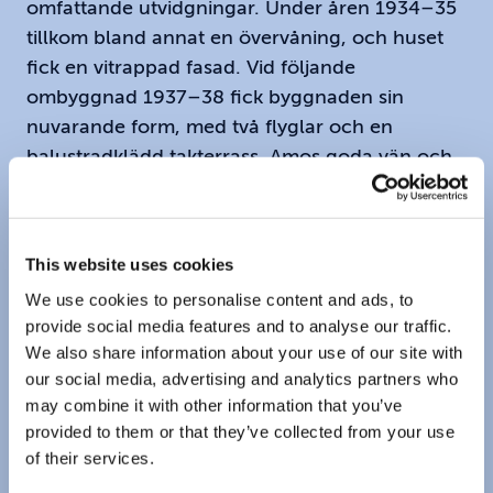
omfattande utvidgningar. Under åren 1934–35
tillkom bland annat en övervåning, och huset
fick en vitrappad fasad. Vid följande
ombyggnad 1937–38 fick byggnaden sin
nuvarande form, med två flyglar och en
balustradklädd takterrass. Amos goda vän och
arkitekt bakom flera av hans byggnader i både
Åbotrakten och Helsingfors, W. G. Palmqvist,
stod för den neoklassicistiska omvandlingen.
This website uses cookies
We use cookies to personalise content and ads, to
provide social media features and to analyse our traffic.
We also share information about your use of our site with
our social media, advertising and analytics partners who
may combine it with other information that you’ve
provided to them or that they’ve collected from your use
of their services.