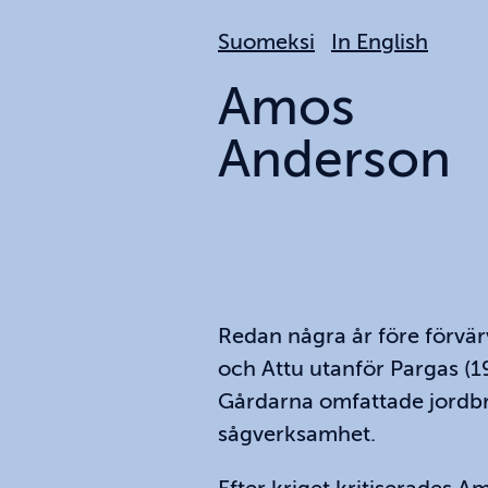
Hoppa
Suomeksi
In English
till
huvudinnehållet
Amos
Anderson
Redan några år före förvä
och Attu utanför Pargas (1
Gårdarna omfattade jordbr
sågverksamhet.