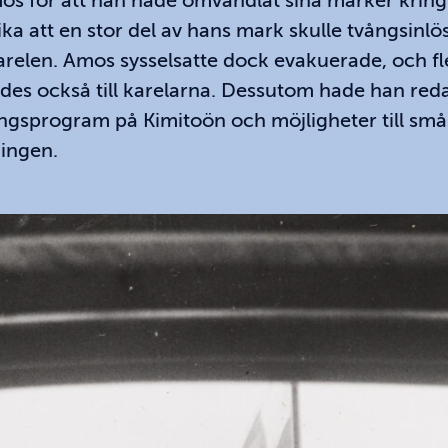
mos för att han hade omvandlat sina marker kring 
ka att en stor del av hans mark skulle tvångsinlös
arelen. Amos sysselsatte dock evakuerade, och f
es också till karelarna. Dessutom hade han redan
ttningsprogram på Kimitoön och möjligheter till sm
ingen.