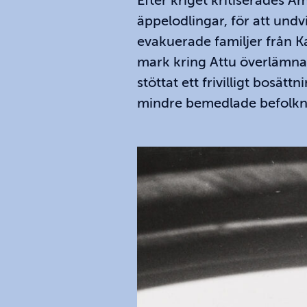
Efter kriget kritiserades A
äppelodlingar, för att undvi
evakuerade familjer från K
mark kring Attu överlämnad
stöttat ett frivilligt bosä
mindre bemedlade befolkn