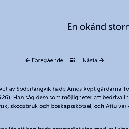
En okänd stor
Föregående
Nästa
rvet av Söderlångvik hade Amos köpt gårdarna To
926). Han såg dem som möjligheter att bedriva in
uk, skogsbruk och boskapsskötsel, och Attu var 