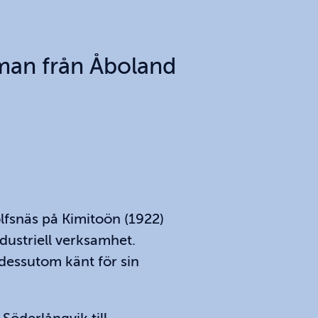
man från Åboland
lfsnäs på Kimitoön (1922)
dustriell verksamhet.
dessutom känt för sin