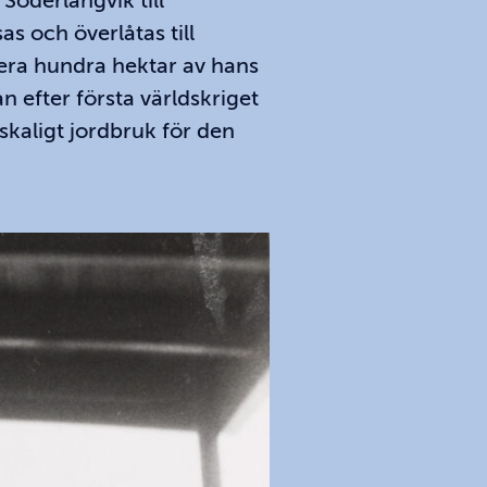
Söderlångvik till
as och överlåtas till
lera hundra hektar av hans
 efter första världskriget
åskaligt jordbruk för den