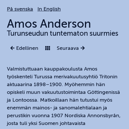
Hoppa
På svenska
In English
till
huvudinnehållet
Amos
Anderson
Turunseudun tuntematon suurmies
Edellinen
Seuraava
Valmistuttuaan kauppakoulusta Amos
työskenteli Turussa merivakuutusyhtiö Tritonin
aktuaarina 1898–1900. Myöhemmin hän
opiskeli muun vakuutustoimintaa Göttingenissä
ja Lontoossa. Matkoillaan hän tutustui myös
enemmän mainos- ja sanomalehtialaan ja
perustikin vuonna 1907 Nordiska Annonsbyrån,
josta tuli yksi Suomen johtavaista