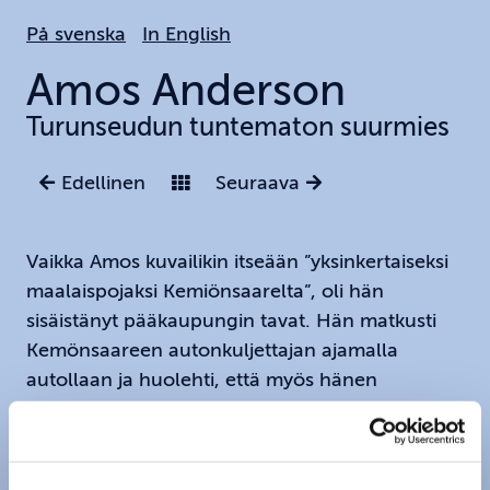
Hoppa
På svenska
In English
till
huvudinnehållet
Amos
Anderson
Turunseudun tuntematon suurmies
Edellinen
Seuraava
Vaikka Amos kuvailikin itseään ”yksinkertaiseksi
maalaispojaksi Kemiönsaarelta”, oli hän
sisäistänyt pääkaupungin tavat. Hän matkusti
Kemönsaareen autonkuljettajan ajamalla
autollaan ja huolehti, että myös hänen
vieraansa kyydittiin takaisin samalla tavoin. Hän
tunsi myös suurta kunnioitusta kotiseutuaan
kohtaan: ajaessaan Strömman kanaalin sillalle,