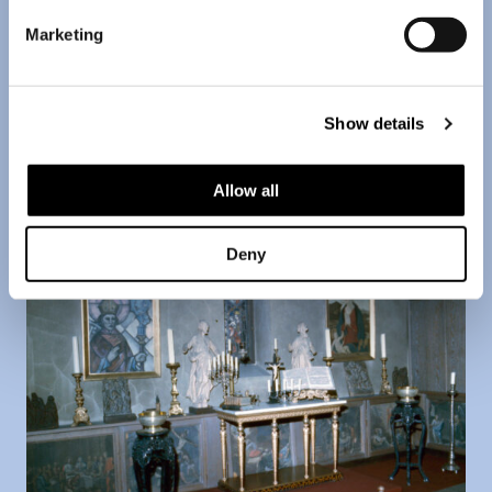
Marketing
Ett fotografi taget i entrén till Amos Andersons
Helsingforsbostad. På väggen hänger två av skisserna
från glasmålningstävlingen som Amos lät arrangera
1924 med tanke på Åbo domkyrka.
Show details
Allow all
Deny