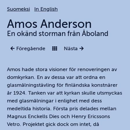
Hoppa
Suomeksi
In English
till
huvudinnehållet
Amos
Anderson
En okänd storman från Åboland
Föregående
Nästa
Amos hade stora visioner för renoveringen av
domkyrkan. En av dessa var att ordna en
glasmålningstävling för finländska konstnärer
år 1924. Tanken var att kyrkan skulle utsmyckas
med glasmålningar i enlighet med dess
medeltida historia. Första pris delades mellan
Magnus Enckells Dies och Henry Ericssons
Vetro. Projektet gick dock om intet, då