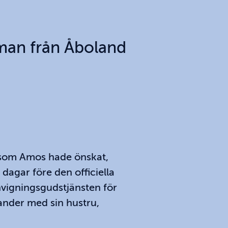
man från Åboland
 som Amos hade önskat,
 dagar före den officiella
invigningsgudstjänsten för
ander med sin hustru,