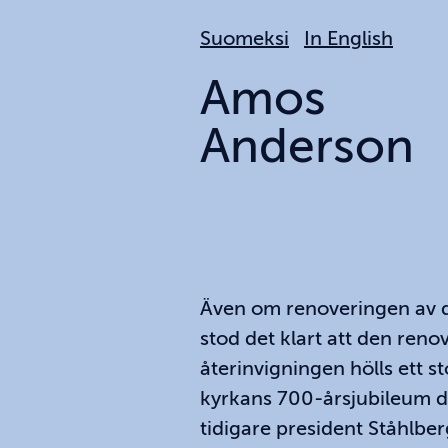
Hoppa
Suomeksi
In English
till
huvudinnehållet
Amos
Anderson
Även om renoveringen av d
stod det klart att den reno
återinvigningen hölls ett s
kyrkans 700-årsjubileum de
tidigare president Ståhlb