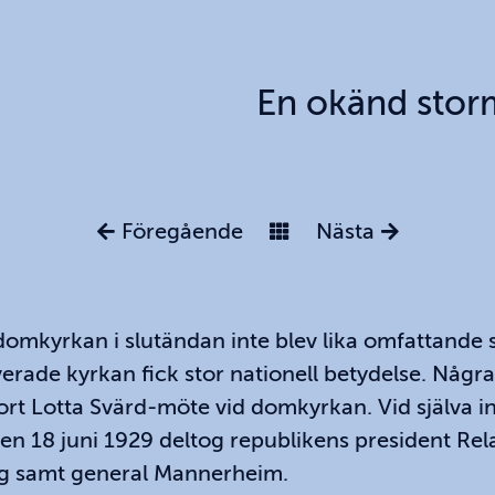
En okänd stor
Föregående
Nästa
omkyrkan i slutändan inte blev lika omfattande
verade kyrkan fick stor nationell betydelse. Några
tort Lotta Svärd-möte vid domkyrkan. Vid själva 
n 18 juni 1929 deltog republikens president Rel
erg samt general Mannerheim.