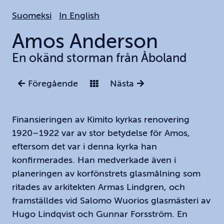
Hoppa
Suomeksi
In English
till
huvudinnehållet
Amos
Anderson
En okänd storman från Åboland
Föregående
Nästa
Finansieringen av Kimito kyrkas renovering
1920–1922 var av stor betydelse för Amos,
eftersom det var i denna kyrka han
konfirmerades. Han medverkade även i
planeringen av korfönstrets glasmålning som
ritades av arkitekten Armas Lindgren, och
framställdes vid Salomo Wuorios glasmästeri av
Hugo Lindqvist och Gunnar Forsström. En