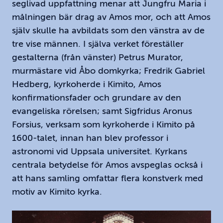
seglivad uppfattning menar att Jungfru Maria i
målningen bär drag av Amos mor, och att Amos
själv skulle ha avbildats som den vänstra av de
tre vise männen. I själva verket föreställer
gestalterna (från vänster) Petrus Murator,
murmästare vid Åbo domkyrka; Fredrik Gabriel
Hedberg, kyrkoherde i Kimito, Amos
konfirmationsfader och grundare av den
evangeliska rörelsen; samt Sigfridus Aronus
Forsius, verksam som kyrkoherde i Kimito på
1600-talet, innan han blev professor i
astronomi vid Uppsala universitet. Kyrkans
centrala betydelse för Amos avspeglas också i
att hans samling omfattar flera konstverk med
motiv av Kimito kyrka.