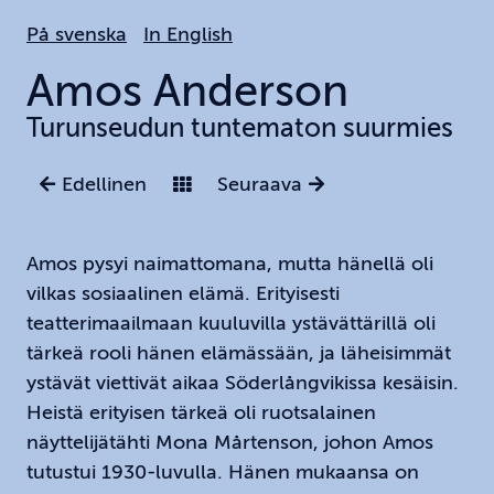
Hoppa
På svenska
In English
till
huvudinnehållet
Amos
Anderson
Turunseudun tuntematon suurmies
Edellinen
Seuraava
Amos pysyi naimattomana, mutta hänellä oli
vilkas sosiaalinen elämä. Erityisesti
teatterimaailmaan kuuluvilla ystävättärillä oli
tärkeä rooli hänen elämässään, ja läheisimmät
ystävät viettivät aikaa Söderlångvikissa kesäisin.
Heistä erityisen tärkeä oli ruotsalainen
näyttelijätähti Mona Mårtenson, johon Amos
tutustui 1930-luvulla. Hänen mukaansa on