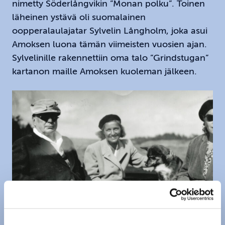
nimetty Söderlångvikin ”Monan polku”. Toinen
läheinen ystävä oli suomalainen
oopperalaulajatar Sylvelin Långholm, joka asui
Amoksen luona tämän viimeisten vuosien ajan.
Sylvelinille rakennettiin oma talo ”Grindstugan”
kartanon maille Amoksen kuoleman jälkeen.