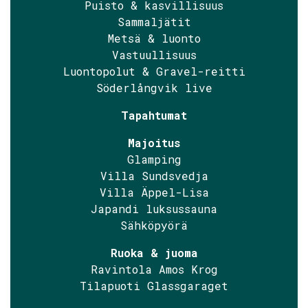
Puisto & kasvillisuus
Sammaljätit
Metsä & luonto
Vastuullisuus
Luontopolut & Gravel-reitti
Söderlångvik live
Tapahtumat
Majoitus
Glamping
Villa Sundsvedja
Villa Äppel-Lisa
Japandi luksussauna
Sähköpyörä
Ruoka & juoma
Ravintola Amos Krog
Tilapuoti Glassgaraget