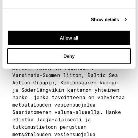
Kuva: Siv Vesterlund-Karlsson
Söderbyträskin
Show details
ennallistaminen
Allow all
Söderbyträsk ennallistetaan vuoden
2026 aikana yhteistyössä Metsistä
Deny
mereen -hankkeen kanssa. Metsistä
mereen -hanke on Valonian /
Varsinais-Suomen liiton, Baltic Sea
Action Groupin, Kemiönsaaren kunnan
ja Söderlångvikin kartanon yhteinen
hanke, jonka tavoitteena on vahvistaa
metsätalouden vesiensuojelua
Saaristomeren valuma-alueella. Hanke
edistää laaja-alaisesti ja
tutkimustietoon perustuen
metsätalouden vesiensuojelua