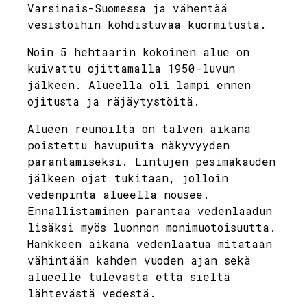
Varsinais-Suomessa ja vähentää
vesistöihin kohdistuvaa kuormitusta.
Noin 5 hehtaarin kokoinen alue on
kuivattu ojittamalla 1950-luvun
jälkeen. Alueella oli lampi ennen
ojitusta ja räjäytystöitä.
Alueen reunoilta on talven aikana
poistettu havupuita näkyvyyden
parantamiseksi. Lintujen pesimäkauden
jälkeen ojat tukitaan, jolloin
vedenpinta alueella nousee.
Ennallistaminen parantaa vedenlaadun
lisäksi myös luonnon monimuotoisuutta.
Hankkeen aikana vedenlaatua mitataan
vähintään kahden vuoden ajan sekä
alueelle tulevasta että sieltä
lähtevästä vedestä.