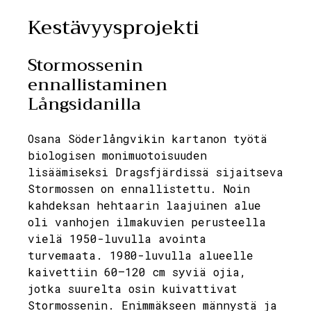
Kestävyysprojekti
Stormossenin
ennallistaminen
Långsidanilla
Osana Söderlångvikin kartanon työtä
biologisen monimuotoisuuden
lisäämiseksi Dragsfjärdissä sijaitseva
Stormossen on ennallistettu. Noin
kahdeksan hehtaarin laajuinen alue
oli vanhojen ilmakuvien perusteella
vielä 1950-luvulla avointa
turvemaata. 1980-luvulla alueelle
kaivettiin 60–120 cm syviä ojia,
jotka suurelta osin kuivattivat
Stormossenin. Enimmäkseen männystä ja