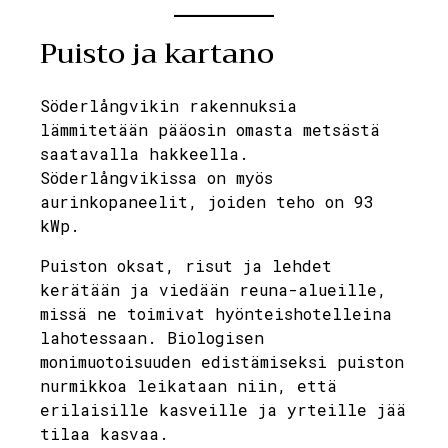
Puisto ja kartano
Söderlångvikin rakennuksia
lämmitetään pääosin omasta metsästä
saatavalla hakkeella.
Söderlångvikissa on myös
aurinkopaneelit, joiden teho on 93
kWp.
Puiston oksat, risut ja lehdet
kerätään ja viedään reuna-alueille,
missä ne toimivat hyönteishotelleina
lahotessaan. Biologisen
monimuotoisuuden edistämiseksi puiston
nurmikkoa leikataan niin, että
erilaisille kasveille ja yrteille jää
tilaa kasvaa.