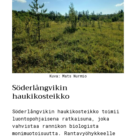
Kuva: Mats Nurmio
Söderlångvikin
haukikosteikko
Söderlångvikin haukikosteikko toimii
luontopohjaisena ratkaisuna, joka
vahvistaa rannikon biologista
monimuotoisuutta. Rantavyöhykkeelle