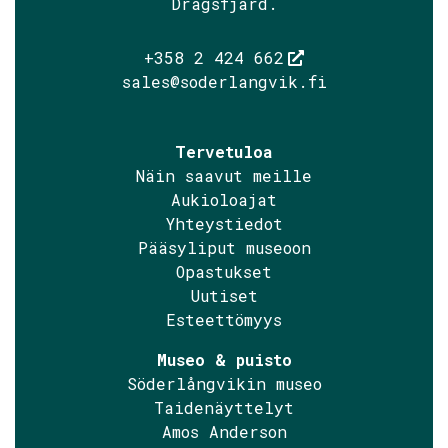
Dragsfjärd.
+358 2 424 662
sales@soderlangvik.fi
Tervetuloa
Näin saavut meille
Aukioloajat
Yhteystiedot
Pääsyliput museoon
Opastukset
Uutiset
Esteettömyys
Museo & puisto
Söderlångvikin museo
Taidenäyttelyt
Amos Anderson