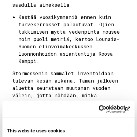
saadulla aineksella.
Kestää vuosikymmeniä ennen kuin
turvekerrokset palautuvat. Ojien
tukkimisen myötä vedenpinta nousee
noin puoli metriä, kertoo Lounais-
Suomen elinvoimakeskuksen
luonnonhoidon asiantuntija Roosa
Kemppi.
Stormossenin sammalet inventoidaan
tulevan kesän aikana. Tämän jälkeen
aluetta seurataan muutaman vuoden
välein, jotta nähdään, mitkä
kasvilajit palaavat alueelle. Mikäli
vedenpinta ei nouse riittävästi jo
tehtyjen toimenpiteiden ansiosta,
myös pienempiä veden poisjohtavia
This website uses cookies
ojia tukitaan seuraavana vuonna.