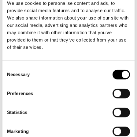
We use cookies to personalise content and ads, to
Kitukasvuiset männyt kuuluvat
provide social media features and to analyse our traffic.
tämänkaltaiselle turvemaalle, mutta
We also share information about your use of our site with
oli tärkeää poistaa hallitseva
our social media, advertising and analytics partners who
puusto, sillä puut sitovat myös
may combine it with other information that you’ve
vettä.
provided to them or that they’ve collected from your use
of their services.
Helmi-elinympäristöohjelma on maa- ja
metsätalousministeriön sekä
ympäristöministeriön yhteinen
Consent
ohjelma. Ennallistamis- ja
Necessary
Selection
hoitotoimenpiteet kohdennetaan siten,
että niiden vaikuttavuus olisi
mahdollisimman suuri.
Preferences
Statistics
Marketing