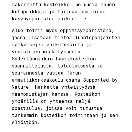
rakennettu kosteikko luo uusia hauen
kutupaikkoja ja tarjoaa suojaisan
kasvuympäristön poikasille.
Alue toimii myös oppimisympäristönä,
jossa lisätään tietoa luontopohjaisten
ratkaisujen vaikutuksista ja
vesistöjen merkityksestä.
Söderlångvikin haukikosteikon
suunnittelusta, toteutuksesta ja
seurannasta vastaa Turun
ammattikorkeakoulu osana Supported by
Nature -hanketta yhteistyössä
maanomistajan kanssa. Kosteikon
ympärillä on yhteensä neljä
opastaulua, joissa voit tutustua
tarkemmin kosteikon toimintaan ja sen
eliöstöön.