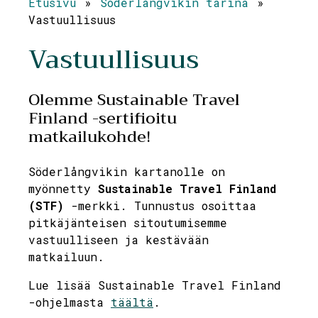
Etusivu
»
Söderlångvikin tarina
»
Vastuullisuus
Vastuullisuus
Olemme Sustainable Travel
Finland -sertifioitu
matkailukohde!
Söderlångvikin kartanolle on
myönnetty
Sustainable Travel Finland
(STF)
-merkki. Tunnustus osoittaa
pitkäjänteisen sitoutumisemme
vastuulliseen ja kestävään
matkailuun.
Lue lisää Sustainable Travel Finland
-ohjelmasta
täältä
.