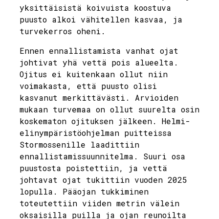
yksittäisistä koivuista koostuva
puusto alkoi vähitellen kasvaa, ja
turvekerros oheni.
Ennen ennallistamista vanhat ojat
johtivat yhä vettä pois alueelta.
Ojitus ei kuitenkaan ollut niin
voimakasta, että puusto olisi
kasvanut merkittävästi. Arvioiden
mukaan turvemaa on ollut suurelta osin
koskematon ojituksen jälkeen. Helmi-
elinympäristöohjelman puitteissa
Stormossenille laadittiin
ennallistamissuunnitelma. Suuri osa
puustosta poistettiin, ja vettä
johtavat ojat tukittiin vuoden 2025
lopulla. Pääojan tukkiminen
toteutettiin viiden metrin välein
oksaisilla puilla ja ojan reunoilta