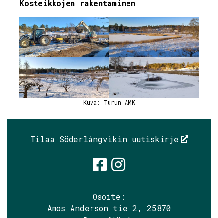
Kosteikkojen rakentaminen
Kuva: Turun AMK
Tilaa Söderlångvikin uutiskirje
Söderlångvik
Söderlångv
Osoite:
Amos Anderson tie 2, 25870