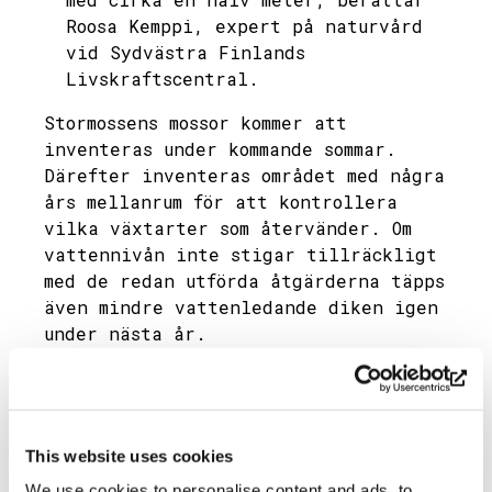
Roosa Kemppi, expert på naturvård
vid Sydvästra Finlands
Livskraftscentral.
Stormossens mossor kommer att
inventeras under kommande sommar.
Därefter inventeras området med några
års mellanrum för att kontrollera
vilka växtarter som återvänder. Om
vattennivån inte stigar tillräckligt
med de redan utförda åtgärderna täpps
även mindre vattenledande diken igen
under nästa år.
Tvinvuxna tallar hör till denna typ
av torvmark, men det var viktigt
att få bort det dominerande
trädskiktet, då träden även
This website uses cookies
absorberar vatten.
We use cookies to personalise content and ads, to