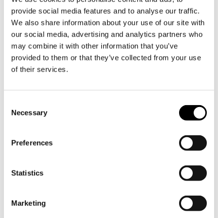
provide social media features and to analyse our traffic.
Livsmiljöprogrammet Helmi är jord- och
We also share information about your use of our site with
skogsbruksministeriets och
our social media, advertising and analytics partners who
miljöministeriets gemensamma program.
may combine it with other information that you’ve
Iståndsättnings- och vårdåtgärderna
provided to them or that they’ve collected from your use
koncentreras så att de är så
of their services.
verkningsfulla som möjligt med tanke
på den biologiska mångfalden.
Deltagande i Helmi-programmets
Consent
verksamhet är alltid frivilligt för
Necessary
Selection
markägarna.
Preferences
Statistics
Marketing
Foto: Siv Vesterlund-Karlsson