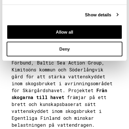
Restaurering av
Söderbyträsket
Show details
Söderbyträsket restaureras under år
Allow all
2026 i samarbete med projektet Från
skogarna till havet. Projektet Från
skogarna till havet är ett samarbete
Deny
mellan Valonia/ Egentliga Finlands
Förbund, Baltic Sea Action Group,
Kimitoöns kommun och Söderlångvik
gård för att stärka vattenskyddet
inom skogsbruket i avrinningsområdet
för Skärgårdshavet. Projektet
Från
skogarna till havet
främjar på ett
brett och kunskapsbaserat sätt
vattenskyddet inom skogsbruket i
Egentliga Finland och minskar
belastningen på vattendragen.