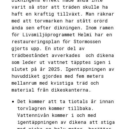
varit så stor att träden skulle ha
haft en kraftig tillväxt. Man räknar
med att torvmarken har stått orörd
ända sen efter dikningen. Inom ramen
för Livsmiljöprogrammet Helmi har en
restaureringsplan för Stormossen
gjorts upp. En stor del av
trädbeståndet avverkades och dikena
som leder ut vattnet täpptes igen i
slutet på år 2025. Igentäppningen av
huvuddiket gjordes med fem meters
mellanrum med kvistiga träd och
material från dikeskanterna.
Det kommer att ta tiotals år innan
torvlagren kommer tillbaka.
Vattennivån kommer i och med
igentäppningen av dikena att stiga
med cirka en halv meter, berättar