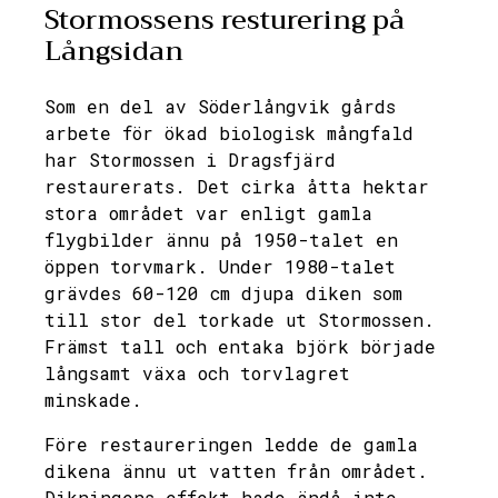
Stormossens resturering på
Långsidan
Som en del av Söderlångvik gårds
arbete för ökad biologisk mångfald
har Stormossen i Dragsfjärd
restaurerats. Det cirka åtta hektar
stora området var enligt gamla
flygbilder ännu på 1950-talet en
öppen torvmark. Under 1980-talet
grävdes 60-120 cm djupa diken som
till stor del torkade ut Stormossen.
Främst tall och entaka björk började
långsamt växa och torvlagret
minskade.
Före restaureringen ledde de gamla
dikena ännu ut vatten från området.
Dikningens effekt hade ändå inte