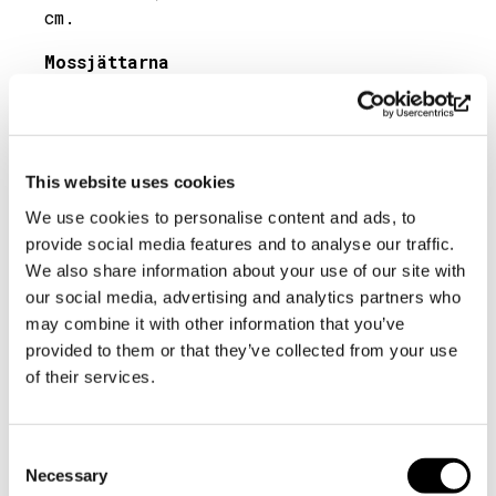
cm.
Mossjättarna
Kim Simonssons verk
Mossjättarna
finns
på Örudden i Söderlångvik
(Söderlångvikvägen 479). Stigen till
This website uses cookies
verken är tillgänglig.
We use cookies to personalise content and ads, to
Vid Södra porten (se nr 15 på
Kartan
provide social media features and to analyse our traffic.
över Söderlångvik gård), nära
We also share information about your use of our site with
Mossjättarna, finns en tillgänglig
our social media, advertising and analytics partners who
parkeringsplats som uppfyller
may combine it with other information that you’ve
måttkraven (bredd 3,6 m, längd 5 m).
provided to them or that they’ve collected from your use
Parkeringsplatsen är markerad med en
of their services.
skylt med rullstolssymbol.
Consent
INOMHUS – MUSEET
Necessary
Selection