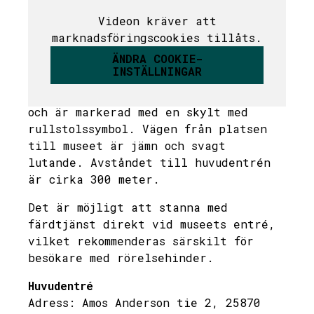
ANKOMST
Videon kräver att
marknadsföringscookies tillåts.
Gårdsområde och parkering
ÄNDRA COOKIE-
Det finns en tillgänglig
INSTÄLLNINGAR
parkeringsplats som uppfyller
måttkraven (bredd 3,6 m, längd 5 m)
och är markerad med en skylt med
rullstolssymbol. Vägen från platsen
till museet är jämn och svagt
lutande. Avståndet till huvudentrén
är cirka 300 meter.
Det är möjligt att stanna med
färdtjänst direkt vid museets entré,
vilket rekommenderas särskilt för
besökare med rörelsehinder.
Huvudentré
Adress: Amos Anderson tie 2, 25870