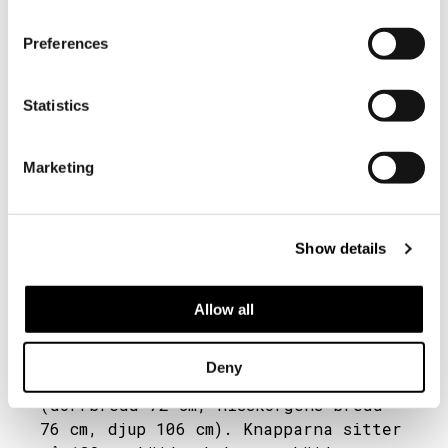
Huvudhall
Receptionen ligger till vänster från
Preferences
entrén.
Statistics
Besökare som använder hjälpmedel
eller har med sig assistent köper
vanlig biljett. Assistenten går
Marketing
alltid in gratis, vilket även gäller
tolkar. Assistent- och ledarhundar är
välkomna.
Show details
Rullstol finns att låna.
Hissar
Allow all
Museet har två våningar med
hissförbindelse. Hissen uppfyller
Deny
inte helt tillgänglighetskraven
(dörrbredd 72 cm, hisskorgens bredd
76 cm, djup 106 cm). Knapparna sitter