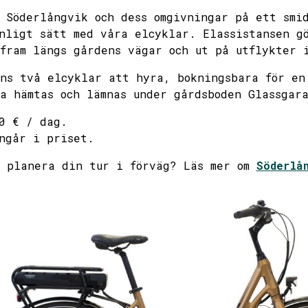
 Söderlångvik och dess omgivningar på ett smi
August
Septe
nligt sätt med våra elcyklar. Elassistansen g
fram längs gårdens vägar och ut på utflykter 
tue
wed
thu
fri
sat
mon
sun
tue
wed
ns två elcyklar att hyra, bokningsbara för en
a hämtas och lämnas under gårdsboden Glassgar
28
29
30
31
1
31
2
1
2
 € / dag.
ngår i priset.
4
5
6
7
8
7
9
8
9
u planera din tur i förväg? Läs mer om
Söderlå
11
12
13
14
15
14
16
15
16
18
19
20
21
22
21
23
22
23
25
26
27
28
29
28
30
29
30