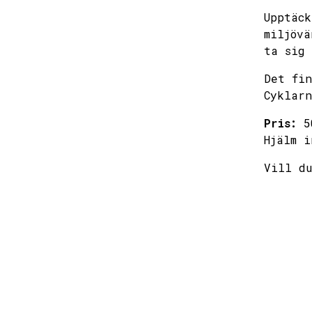
Upptäck
miljövä
ta sig 
mon
Det fin
Cyklarn
27
Pris:
50
Hjälm i
3
Vill d
10
17
24