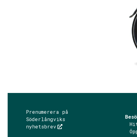
31
Prenumerera på
Besö
Söderlångviks
Hi
nyhetsbrev
Öp