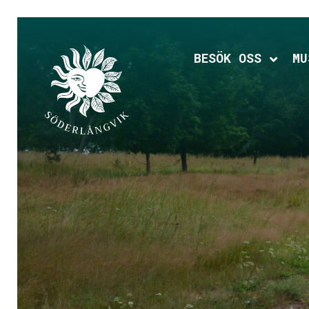
Hoppa
till
huvudinnehållet
BESÖK OSS
MU
Expan