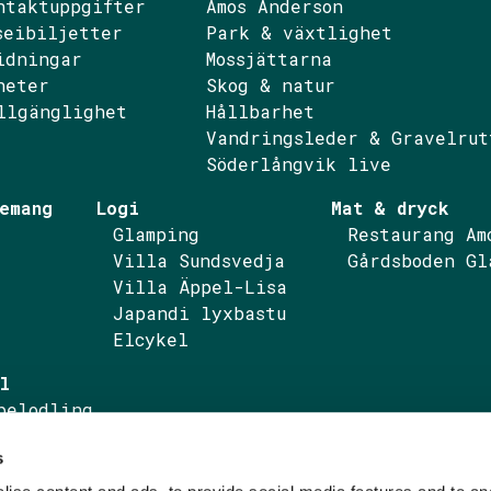
ntaktuppgifter
Amos Anderson
seibiljetter
Park & växtlighet
idningar
Mossjättarna
ebook
nstagram
heter
Skog & natur
llgänglighet
Hållbarhet
Vandringsleder & Gravelrut
Söderlångvik live
emang
Logi
Mat & dryck
Glamping
Restaurang Am
Villa Sundsvedja
Gårdsboden Gl
Villa Äppel-Lisa
Japandi lyxbastu
Elcykel
l
pelodling
pelprodukter
s
ktureringsuppgifter