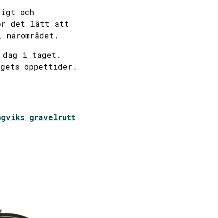
digt och
mber
ör det lätt att
i närområdet.
thu
fri
sat
sun
 dag i taget.
agets öppettider.
3
4
5
6
10
11
12
13
ngviks gravelrutt
17
18
19
20
24
25
26
27
1
2
3
4