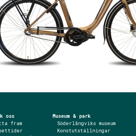
1
2
3
4
5
6
k oss
Museum & park
tta fram
Söderlångviks museum
pettider
Konstutställningar