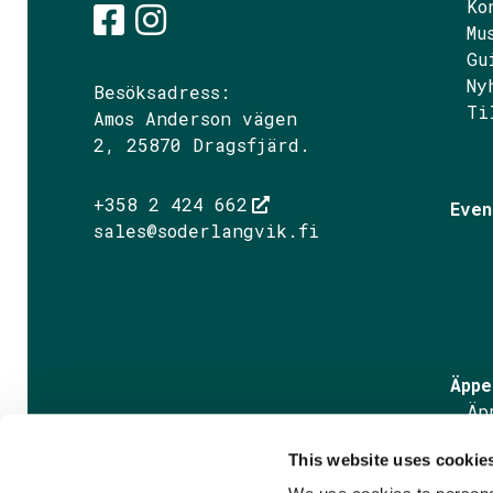
Ko
Mu
Gu
Söderlångvik på Fac
Söderlångvik på I
Ny
Besöksadress:
Ti
Amos Anderson vägen
2, 25870 Dragsfjärd.
+358 2 424 662
Even
sales@soderlangvik.fi
Äppe
Äp
Äp
This website uses cookie
Fa