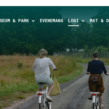
SEUM & PARK
EVENEMANG
LOGI
MAT & D
d child menu
Expand child menu
Expand chil