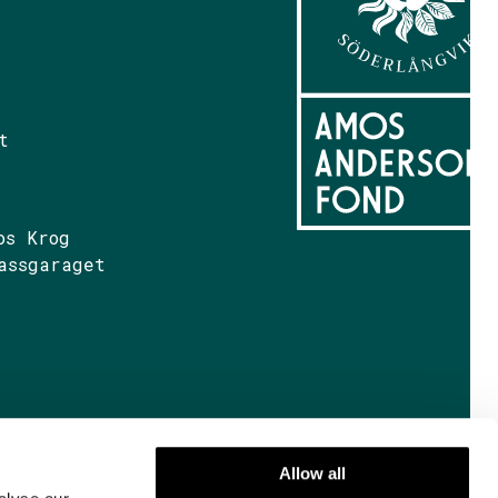
t
os Krog
assgaraget
Allow all