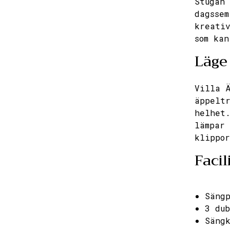
Stugan 
dagssem
kreativ
som kan
Läge
Villa Ä
äppeltr
helhet.
lämpar 
klippor
Facil
Sängp
3 dub
Säng