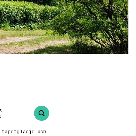
s
t
 tapetglädje och