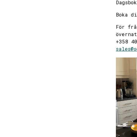
Dagsbok
Boka d
För frå
övernat
+358 40
sales@s