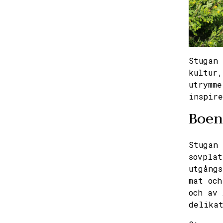
31
Stugan 
kultur,
utrymme
inspire
Boen
Stugan 
sovplat
utgångs
mat och
och av 
delikat