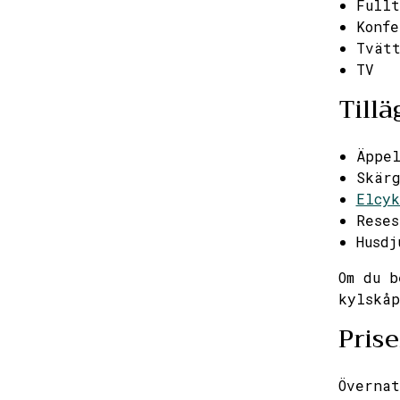
Fullt
Konfe
Tvätt
TV
Tillä
Äppel
Skär
Elcyk
Reses
Husdj
Om du b
kylskåp
Prise
Övernat