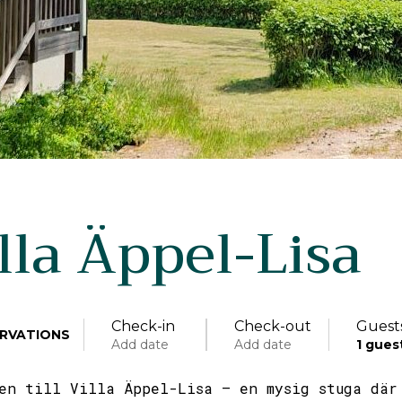
lla Äppel-Lisa
Check-in
Check-out
Guest
RVATIONS
Add date
Add date
1
gues
en till Villa Äppel-Lisa – en mysig stuga där