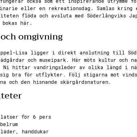
fungerar också som ett inspirerande utrymme fö
inarie eller en rekreationsdag. Samlas kring 
iteten flöda och avsluta med Söderlångviks Ja
 bokas här.
 och omgivning
ppel-Lisa ligger i direkt anslutning till Söd
ädgårdar och museipark. Här möts kultur och n
 Ni hittar vandringsleder av olika längd i nä
sig bra för utflykter. Följ stigarna mot vind
na och den hisnande skärgårdsnaturen.
iteter
latser för 6 pers
belrum
kläder, handdukar