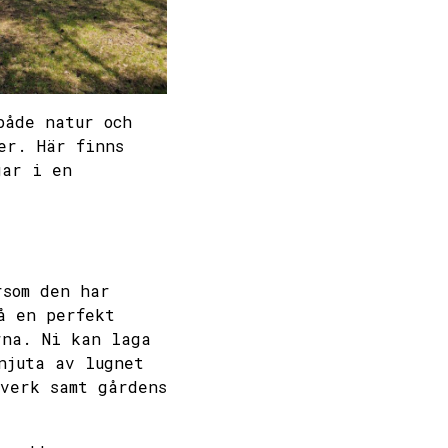
både natur och
er. Här finns
gar i en
rsom den har
å en perfekt
rna. Ni kan laga
njuta av lugnet
kverk samt gårdens