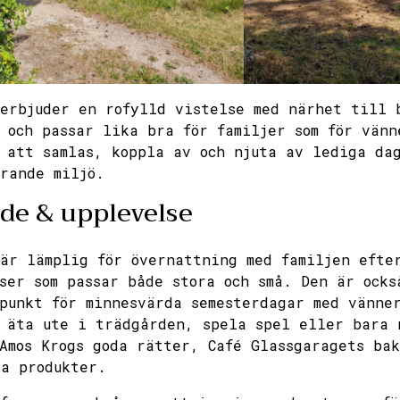
1
2
3
4
5
6
erbjuder en rofylld vistelse med närhet till 
 och passar lika bra för familjer som för vänn
 att samlas, koppla av och njuta av lediga da
rande miljö.
de & upplevelse
är lämplig för övernattning med familjen efte
ser som passar både stora och små. Den är ocks
punkt för minnesvärda semesterdagar med vänne
 äta ute i trädgården, spela spel eller bara 
Amos Krogs goda rätter, Café Glassgaragets ba
a produkter.