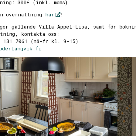
ning: 300€ (inkl. moms)
in övernattning
här
!
gor gällande Villa Äppel-Lisa, samt för bokni
tning, kontakta oss:
 131 7061 (må-fr kl. 9-15)
oderlangvik.fi