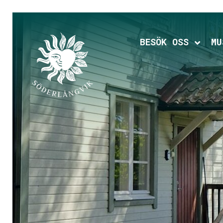
Hoppa
till
huvudinnehållet
BESÖK OSS
MU
Expan