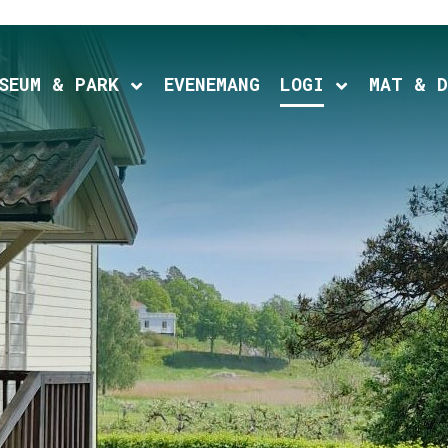
SEUM & PARK
EVENEMANG
LOGI
MAT & D
d child menu
Expand child menu
Expand chil