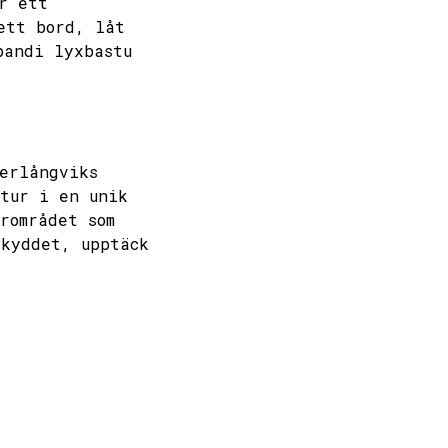
r ett
ett bord, låt
pandi lyxbastu
erlångviks
atur i en unik
rområdet som
skyddet, upptäck