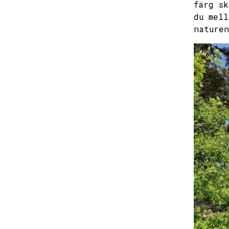
färg sk
du mell
naturen
mon
27
3
10
17
24