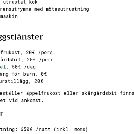
 utrustat kök
rensutrymme med mötesutrustning
maskin
ggstjänster
frukost, 20€ /pers.
gårdsbit, 20€ /pers.
el
, 50€ /dag
äng för barn, 0€
urstillägg, 20€
eställer äppelfrukost eller skärgårdsbit finn
et vid ankomst.
r
tning: 650€ /natt (inkl. moms)