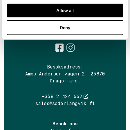
Allow all
Prenumerera på Söderlångviks
Deny
nyhetsbrev
Söderlångvik
Söderlångv
Besöksadress:
Amos Anderson vägen 2, 25870
Dragsfjärd.
+358 2 424 662
sales@soderlangvik.fi
Besök oss