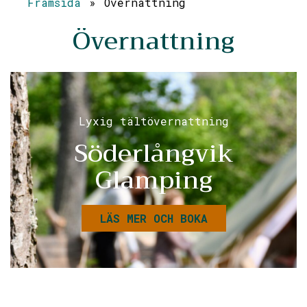
Framsida
»
Övernattning
Övernattning
Lyxig tältövernattning
Söderlångvik
Glamping
LÄS MER OCH BOKA