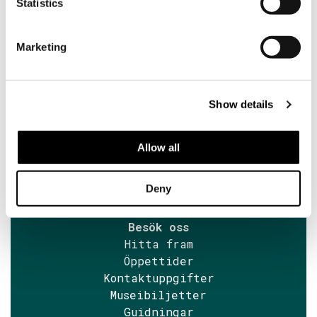
Statistics
nyhetsbrev
Marketing
Söderlångvik
Söderlångv
Besöksadress:
Amos Anderson vägen 2, 25870
Show details
Dragsfjärd.
Allow all
+358 2 424 662
sales@soderlangvik.fi
Deny
Besök oss
Hitta fram
Öppettider
Kontaktuppgifter
Museibiljetter
Guidningar