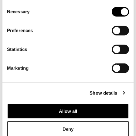
Consent
Necessary
Selection
Preferences
Statistics
HÅLLBARHET »
Marketing
Prenumerera på Söderlångviks
Show details
nyhetsbrev
Allow all
Söderlångvik
Söderlångv
Deny
Besöksadress: