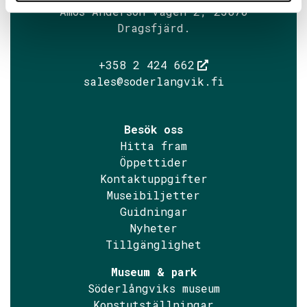
Amos Anderson vägen 2, 25870
Dragsfjärd.
+358 2 424 662
sales@soderlangvik.fi
Besök oss
Hitta fram
Öppettider
Kontaktuppgifter
Museibiljetter
Guidningar
Nyheter
Tillgänglighet
Museum & park
Söderlångviks museum
Konstutställningar