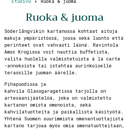
Etusivu
»
Ruoka & juoma
Ruoka & juoma
Söderlångvikin kartanossa kohtaat aitoja
makuja ympäristössä, jossa sekä luonto että
perinteet ovat vahvasti läsnä. Ravintola
Amos Krogissa voit nauttia buffetista,
valita huolella valmistetuista à la carte
-annoksista tai istahtaa aurinkoiselle
terassille juoman äärelle.
Pihapuodissa ja
kahvila Glassgaragetissa tarjolla on
artesaanijäätelöä, joka on valmistettu
kartanon omista omenoista, sekä
kahvilatuotteita ja paikallista käsityötä.
Yhtenä Suomen suurimmista omenantuottajista
kartano tarjoaa myös omia omenatuotteitaan,