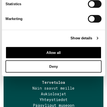
Statistics
Tilaa Söderlångvikin uutiskirje
Marketing
Söderlångvik
Söderlångv
Osoite:
Show details
Amos Anderson tie 2, 25870
Dragsfjärd.
Allow all
+358 2 424 662
sales@soderlangvik.fi
Deny
Tervetuloa
Näin saavut meille
Aukioloajat
Yhteystiedot
Pääsyliput museoon