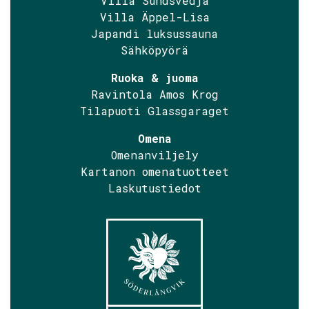
Villa Sundsvedja
Villa Äppel-Lisa
Japandi luksussauna
Sähköpyörä
Ruoka & juoma
Ravintola Amos Krog
Tilapuoti Glassgaraget
Omena
Omenanviljely
Kartanon omenatuotteet
Laskutustiedot