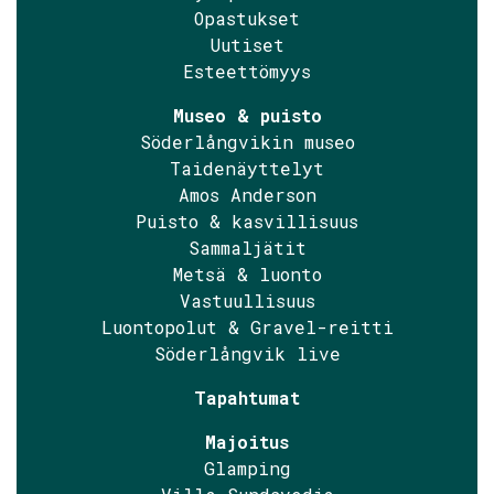
Opastukset
Uutiset
Esteettömyys
Museo & puisto
Söderlångvikin museo
Taidenäyttelyt
Amos Anderson
Puisto & kasvillisuus
Sammaljätit
Metsä & luonto
Vastuullisuus
Luontopolut & Gravel-reitti
Söderlångvik live
Tapahtumat
Majoitus
Glamping