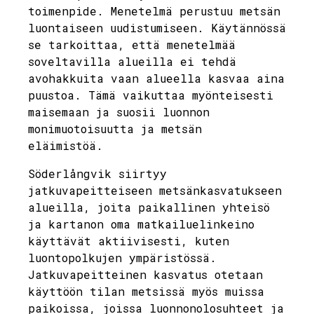
toimenpide. Menetelmä perustuu metsän
luontaiseen uudistumiseen. Käytännössä
se tarkoittaa, että menetelmää
soveltavilla alueilla ei tehdä
avohakkuita vaan alueella kasvaa aina
puustoa. Tämä vaikuttaa myönteisesti
maisemaan ja suosii luonnon
monimuotoisuutta ja metsän
eläimistöä.
Söderlångvik siirtyy
jatkuvapeitteiseen metsänkasvatukseen
alueilla, joita paikallinen yhteisö
ja kartanon oma matkailuelinkeino
käyttävät aktiivisesti, kuten
luontopolkujen ympäristössä.
Jatkuvapeitteinen kasvatus otetaan
käyttöön tilan metsissä myös muissa
paikoissa, joissa luonnonolosuhteet ja