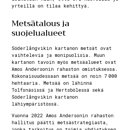
yrteillä on tilaa kehittyä.
Metsätalous ja
suojelualueet
Söderlångvikin kartanon metsät ovat
vaihtelevia ja monipuolisia. Muun
kartanon tavoin myös metsäalueet ovat
Amos Andersonin rahaston omistuksessa.
Kokonaisuudessaan metsää on noin 7 000
hehtaaria. Metsää on lähinnä
Tolfsnäsissä ja Hertsbölessä sekä
Söderlångvikin kartanon
lähiympäristössä.
Vuonna 2022 Amos Andersonin rahaston
hallitus päätti metsästrategiasta,
jonka tarkoitus on toimia yhdistyksen