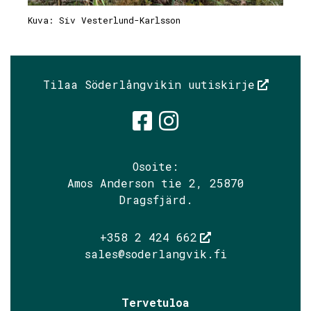
Kuva: Siv Vesterlund-Karlsson
Tilaa Söderlångvikin uutiskirje
Söderlångvik
Söderlångv
Osoite:
Amos Anderson tie 2, 25870
Dragsfjärd.
+358 2 424 662
sales@soderlangvik.fi
Tervetuloa