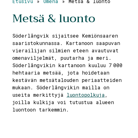
Etusivu
»
Omena
»
Metsä & luonto
Metsä & luonto
Söderlångvik sijaitsee Kemiönsaaren
saaristokunnassa. Kartanoon saapuvan
vierailijan silmien eteen avautuvat
omenaviljelmät, puutarha ja meri.
Söderlångvikin kartanoon kuuluu 7 000
hehtaaria metsää, jota hoidetaan
kestävän metsätalouden periaatteiden
mukaan. Söderlångvikin mailla on
useita merkittyjä
luontopolkuja
,
joilla kulkija voi tutustua alueen
luontoon tarkemmin.