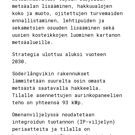
metsäalan lisääminen, hakkuualojen
koko ja muoto, ojitettujen turvemaiden
ennallistaminen, lehtipuiden ja
sekametsien osuuden lisääminen sekä
uusien kosteikkojen luominen kartanon
metsäalueille.
Strategia ulottuu aluksi vuoteen
2030.
Söderlångvikin rakennukset
lämmitetään suurelta osin omasta
metsästä saatavalla hakkeella.
Tilalle asennettujen aurinkopaneelien
teho on yhteensä 93 kWp.
Omenanviljelyssä noudatetaan
integroidun tuotannon (IP-viljelyn)
periaatteita ja tilalla on