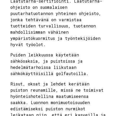
Laatutarha-sertifiointi. Laatutarha-
ohjeisto on suomalaisen
puutarhatuotannon yhteinen ohjeisto,
jonka tehtävänä on varmistaa
tuotteiden turvallisuus, tuotannon
mahdollisimman vähäinen
ympäristökuormitus ja työntekijöiden
hyvät työolot.
Puiden leikkuussa käytetään
sähkösaksia, ja puistoissa ja
hedelmätarhoissa liikutaan
sähkökäyttöisillä golfautoilla.
Risut, oksat ja lehdet kerätään
puiston reunamille, missä ne toimivat
hyönteishotellina maatumiseensa
saakka. Luonnon monimuotoisuuden
edistämiseksi puiston nurmikot
leikataan niin, että eri kasveilla ja