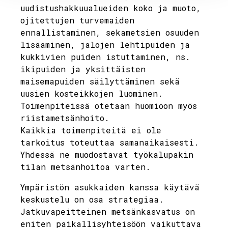
uudistushakkuualueiden koko ja muoto,
ojitettujen turvemaiden
ennallistaminen, sekametsien osuuden
lisääminen, jalojen lehtipuiden ja
kukkivien puiden istuttaminen, ns.
ikipuiden ja yksittäisten
maisemapuiden säilyttäminen sekä
uusien kosteikkojen luominen.
Toimenpiteissä otetaan huomioon myös
riistametsänhoito.
Kaikkia toimenpiteitä ei ole
tarkoitus toteuttaa samanaikaisesti.
Yhdessä ne muodostavat työkalupakin
tilan metsänhoitoa varten.
Ympäristön asukkaiden kanssa käytävä
keskustelu on osa strategiaa.
Jatkuvapeitteinen metsänkasvatus on
eniten paikallisyhteisöön vaikuttava