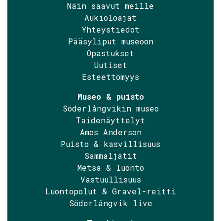
Näin saavut meille
Aukioloajat
Yhteystiedot
Pääsyliput museoon
Opastukset
Uutiset
Esteettömyys
Museo & puisto
Söderlångvikin museo
Taidenäyttelyt
Amos Anderson
Puisto & kasvillisuus
Sammaljätit
Metsä & luonto
Vastuullisuus
Luontopolut & Gravel-reitti
Söderlångvik live