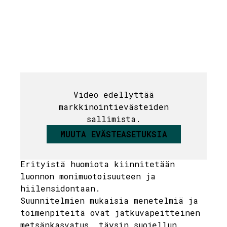
Metsä
Video edellyttää
markkinointievästeiden
Söderlångvikin metsästrategia
sallimista.
määrittelee tilan metsänhoidolle
MUUTA EVÄSTEASETUKSIA
räätälöidyn mallin, jonka tavoitteena
on vastuullinen metsätalous.
Erityistä huomiota kiinnitetään
luonnon monimuotoisuuteen ja
hiilensidontaan.
Suunnitelmien mukaisia menetelmiä ja
toimenpiteitä ovat jatkuvapeitteinen
metsänkasvatus, täysin suojellun