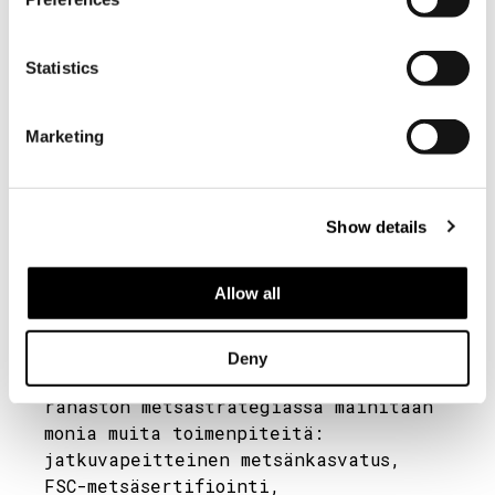
Statistics
Marketing
Show details
Allow all
Kuva: Siv Vesterlund-Karlsson
Deny
Suojelun lisäksi Amos Andersonin
rahaston metsästrategiassa mainitaan
monia muita toimenpiteitä:
jatkuvapeitteinen metsänkasvatus,
FSC-metsäsertifiointi,