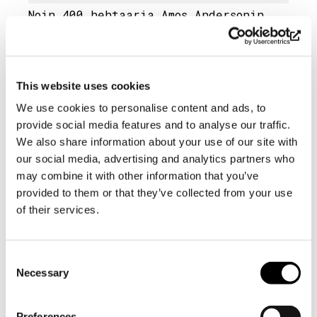
Noin 400 hehtaaria Amos Andersonin
rahaston metsästä on suojelualuetta.
Suojelualueet ovat Purunpää, Bergö ja
vuodesta 2023 alkaen myös Pohjoinen
Purunpää (Purunpää Norra). Täysin
This website uses cookies
suojeltujen metsien lisäksi tilalla
We use cookies to personalise content and ads, to
on noin 330 hehtaaria rakentamiselta
provide social media features and to analyse our traffic.
suojeltuja rantametsiä.
We also share information about your use of our site with
Metsästrategian mukaan tarkoitus on
our social media, advertising and analytics partners who
suojella vielä noin 100 hehtaaria
may combine it with other information that you’ve
seuraavan 10 vuoden aikana.
provided to them or that they’ve collected from your use
Suojelusuunnitelmat perustuvat muun
of their services.
muassa tekeillä olevan
luontoinventoinnin päätelmiin, jotka
osoittavat, että näillä alueilla on
Consent
potentiaalia kehittyä ajan myötä
Necessary
Selection
arvokkaiksi luontotyypeiksi ja -
alueiksi.
Preferences