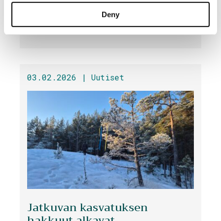
tervetulleeksi Söderlångvikin
Deny
kartanoon!
03.02.2026 |
Uutiset
Jatkuvan kasvatuksen
hakkuut alkavat