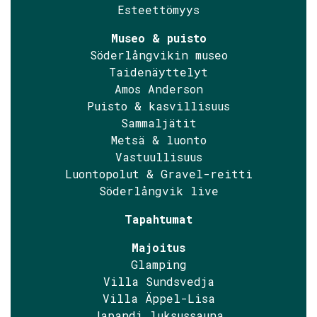
Esteettömyys
Museo & puisto
Söderlångvikin museo
Taidenäyttelyt
Amos Anderson
Puisto & kasvillisuus
Sammaljätit
Metsä & luonto
Vastuullisuus
Luontopolut & Gravel-reitti
Söderlångvik live
Tapahtumat
Majoitus
Glamping
Villa Sundsvedja
Villa Äppel-Lisa
Japandi luksussauna