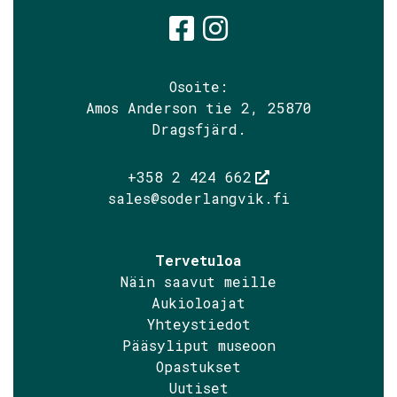
Söderlångvik
Söderlångv
Osoite:
Amos Anderson tie 2, 25870
Dragsfjärd.
+358 2 424 662
sales@soderlangvik.fi
Tervetuloa
Näin saavut meille
Aukioloajat
Yhteystiedot
Pääsyliput museoon
Opastukset
Uutiset