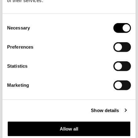
of their services.
09.02.2026 |
Uutiset
Consent
Necessary
Selection
Preferences
Statistics
Marketing
Uusi metsien, kiinteistöjen ja
tuotannon hallinnasta
vastaava johtaja
Show details
Söderlångvikin kartanossa »
Allow all
Toivotamme uuden tilanhoitajamme
Johan Roosin lämpimästi