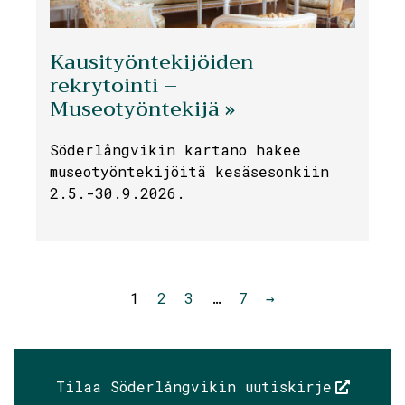
Kausityöntekijöiden
rekrytointi –
Museotyöntekijä »
Söderlångvikin kartano hakee
museotyöntekijöitä kesäsesonkiin
2.5.-30.9.2026.
1
2
3
…
7
→
Tilaa Söderlångvikin uutiskirje