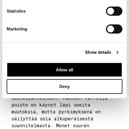
LISÄTIETOJA
Video edellyttää
Vaihtuvat taidenäyttelyt
Statistics
markkinointievästeiden
Pääsymaksut
sallimista.
Aukioloajat
Marketing
MUUTA EVÄSTEASETUKSIA
Ryhmävaraukset
Puisto ja puutarha
Show details
Päärakennuksesta avautuu kaunis
Allow all
näkymä puutarhaan, jonka Paul Olsson
suunnitteli 1930-luvun lopulla.
Tuolta ajalta on peräisin muun muassa
Deny
avaimenmuotoinen allas
suihkulähteineen. Vuosien varrella
puisto on käynyt läpi useita
muutoksia, mutta pyrkimyksenä on
säilyttää osia alkuperäisestä
suunnitelmasta. Monet suuren