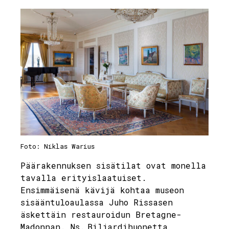
Foto: Niklas Warius
Päärakennuksen sisätilat ovat monella
tavalla erityislaatuiset.
Ensimmäisenä kävijä kohtaa museon
sisääntuloaulassa Juho Rissasen
äskettäin restauroidun Bretagne-
Madonnan. Ns. Biljardihuonetta