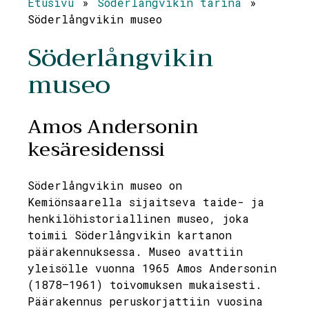
Etusivu
»
Söderlångvikin tarina
»
Söderlångvikin museo
Söderlångvikin
museo
Amos Andersonin
kesäresidenssi
Söderlångvikin museo on
Kemiönsaarella sijaitseva taide- ja
henkilöhistoriallinen museo, joka
toimii Söderlångvikin kartanon
päärakennuksessa. Museo avattiin
yleisölle vuonna 1965 Amos Andersonin
(1878–1961) toivomuksen mukaisesti.
Päärakennus peruskorjattiin vuosina