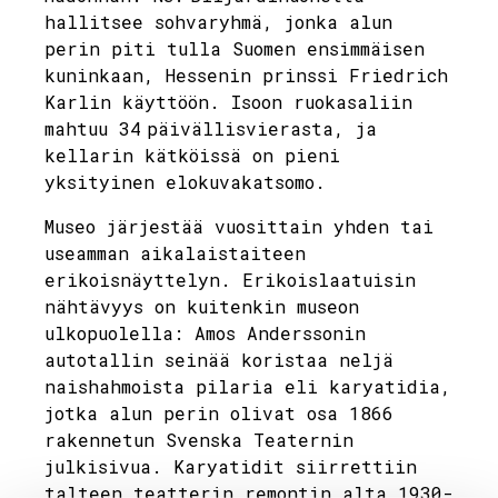
hallitsee sohvaryhmä, jonka alun
perin piti tulla Suomen ensimmäisen
kuninkaan, Hessenin prinssi Friedrich
Karlin käyttöön. Isoon ruokasaliin
mahtuu 34 päivällisvierasta, ja
kellarin kätköissä on pieni
yksityinen elokuvakatsomo.
Museo järjestää vuosittain yhden tai
useamman aikalaistaiteen
erikoisnäyttelyn. Erikoislaatuisin
nähtävyys on kuitenkin museon
ulkopuolella: Amos Anderssonin
autotallin seinää koristaa neljä
naishahmoista pilaria eli karyatidia,
jotka alun perin olivat osa 1866
rakennetun Svenska Teaternin
julkisivua. Karyatidit siirrettiin
talteen teatterin remontin alta 1930-