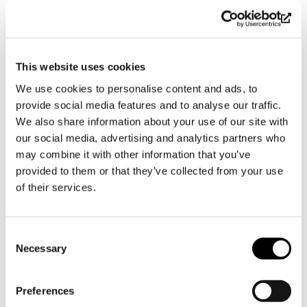
luvulla.
Tervetuloa tutustumaan Amos Andersonin
vaikuttavaan elämään ja mittavaan
This website uses cookies
taidekokoelmaan sekä vaihtuviin
We use cookies to personalise content and ads, to
taidenäyttelyihimme!
provide social media features and to analyse our traffic.
Voit lukea lisää Amos Andersonista
We also share information about your use of our site with
osoitteessa
amoshem.fi
.
our social media, advertising and analytics partners who
may combine it with other information that you’ve
provided to them or that they’ve collected from your use
of their services.
Consent
Necessary
Selection
Preferences