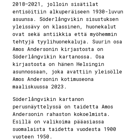
2018–2021, jolloin sisätilat
entisöitiin alkuperäiseen 1930-luvun
asuunsa. Söderlångvikin sisustuksen
yleissävy on klassinen, huonekalut
ovat sekä antiikkia että myöhemmin
tehtyjä tyylihuonekaluja. Suurin osa
Amos Andersonin kirjastosta on
Söderlångvikin kartanossa. Osa
kirjastosta on hänen Helsingin
asunnossaan, joka avattiin yleisölle
Amos Andersonin kotimuseona
maaliskuussa 2023.
Söderlångvikin kartanon
perusnäyttelyssä on taidetta Amos
Andersonin rahaston kokoelmista.
Esillä on valikoima pääasiassa
suomalaista taidetta vuodesta 1900
vuoteen 1950.