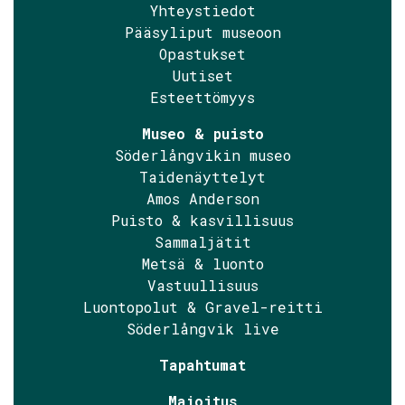
Yhteystiedot
Pääsyliput museoon
Opastukset
Uutiset
Esteettömyys
Museo & puisto
Söderlångvikin museo
Taidenäyttelyt
Amos Anderson
Puisto & kasvillisuus
Sammaljätit
Metsä & luonto
Vastuullisuus
Luontopolut & Gravel-reitti
Söderlångvik live
Tapahtumat
Majoitus