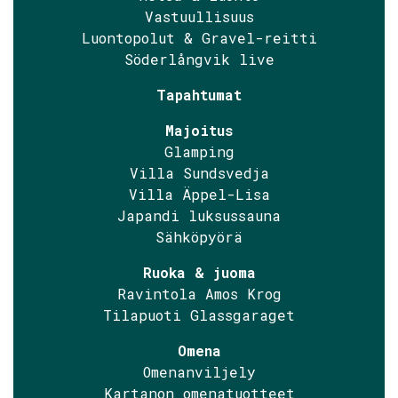
Vastuullisuus
Luontopolut & Gravel-reitti
Söderlångvik live
Tapahtumat
Majoitus
Glamping
Villa Sundsvedja
Villa Äppel-Lisa
Japandi luksussauna
Sähköpyörä
Ruoka & juoma
Ravintola Amos Krog
Tilapuoti Glassgaraget
Omena
Omenanviljely
Kartanon omenatuotteet