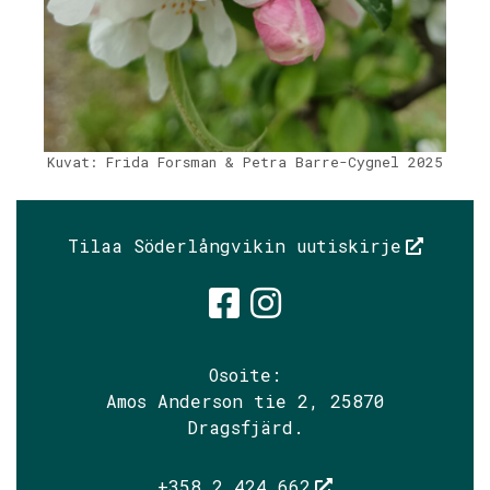
Kuvat: Frida Forsman & Petra Barre-Cygnel 2025
Tilaa Söderlångvikin uutiskirje
Söderlångvik
Söderlångv
Osoite:
Amos Anderson tie 2, 25870
Dragsfjärd.
+358 2 424 662