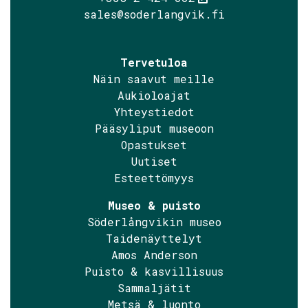
sales@soderlangvik.fi
Tervetuloa
Näin saavut meille
Aukioloajat
Yhteystiedot
Pääsyliput museoon
Opastukset
Uutiset
Esteettömyys
Museo & puisto
Söderlångvikin museo
Taidenäyttelyt
Amos Anderson
Puisto & kasvillisuus
Sammaljätit
Metsä & luonto