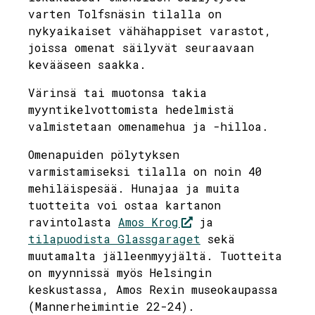
varten Tolfsnäsin tilalla on
nykyaikaiset vähähappiset varastot,
joissa omenat säilyvät seuraavaan
kevääseen saakka.
Värinsä tai muotonsa takia
myyntikelvottomista hedelmistä
valmistetaan omenamehua ja -hilloa.
Omenapuiden pölytyksen
varmistamiseksi tilalla on noin 40
mehiläispesää. Hunajaa ja muita
tuotteita voi ostaa kartanon
ravintolasta
Amos Krog
ja
tilapuodista Glassgaraget
sekä
muutamalta jälleenmyyjältä. Tuotteita
on myynnissä myös Helsingin
keskustassa, Amos Rexin museokaupassa
(Mannerheimintie 22-24).