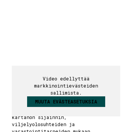
Video edellyttää
Omenalajikkeet
markkinointievästeiden
sallimista.
MUUTA EVÄSTEASETUKSIA
Söderlångvikin kartanossa viljellään
omenalajikkeita, jotka on valittu
kartanon sijainnin,
viljelyolosuhteiden ja
varastointitarpeiden mukaan.