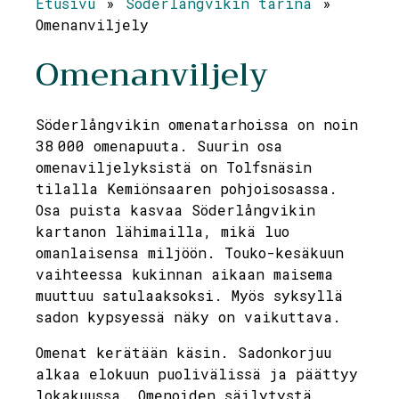
Etusivu
»
Söderlångvikin tarina
»
Omenanviljely
Omenanviljely
Söderlångvikin omenatarhoissa on noin
38 000 omenapuuta. Suurin osa
omenaviljelyksistä on Tolfsnäsin
tilalla Kemiönsaaren pohjoisosassa.
Osa puista kasvaa Söderlångvikin
kartanon lähimailla, mikä luo
omanlaisensa miljöön. Touko-kesäkuun
vaihteessa kukinnan aikaan maisema
muuttuu satulaaksoksi. Myös syksyllä
sadon kypsyessä näky on vaikuttava.
Omenat kerätään käsin. Sadonkorjuu
alkaa elokuun puolivälissä ja päättyy
lokakuussa. Omenoiden säilytystä