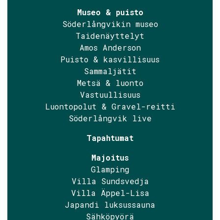
Museo & puisto
Söderlångvikin museo
Taidenäyttelyt
Amos Anderson
Puisto & kasvillisuus
Sammaljätit
Metsä & luonto
Vastuullisuus
Luontopolut & Gravel-reitti
Söderlångvik live
Tapahtumat
Majoitus
Glamping
Villa Sundsvedja
Villa Äppel-Lisa
Japandi luksussauna
Sähköpyörä