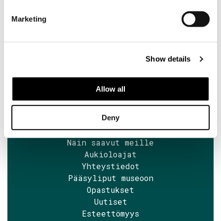
Söderlångvik
Söderlångv
Marketing
Osoite:
Amos Anderson tie 2, 25870
Dragsfjärd.
Show details
+358 2 424 662
Allow all
sales@soderlangvik.fi
Deny
Tervetuloa
Näin saavut meille
Aukioloajat
Yhteystiedot
Pääsyliput museoon
Opastukset
Uutiset
Esteettömyys