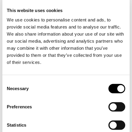
museoon on alennettu pääsymaksu.
Katso
tapahtumakalenterimme
.
This website uses cookies
Söderlångvikin museo aukioloajat
We use cookies to personalise content and ads, to
löydät
täältä
.
provide social media features and to analyse our traffic.
We also share information about your use of our site with
our social media, advertising and analytics partners who
may combine it with other information that you’ve
Ilmaispäivät 2026
provided to them or that they’ve collected from your use
of their services.
Ilmaispäivänä museoon on vapaa pääsy.
30.8. Varsinais-Suomen museopäivä
Consent
Necessary
3.9. Amoksen syntymäpäivä
Selection
Preferences
Tilaa Söderlångvikin uutiskirje
Statistics