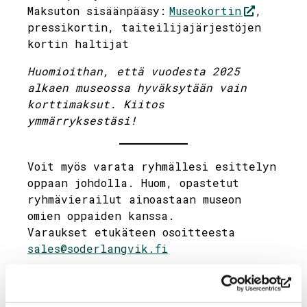
Maksuton sisäänpääsy:
Museokortin
,
pressikortin, taiteilijajärjestöjen
kortin haltijat
Huomioithan, että vuodesta 2025
alkaen museossa hyväksytään vain
korttimaksut. Kiitos
ymmärryksestäsi!
Voit myös varata ryhmällesi esittelyn
oppaan johdolla. Huom, opastetut
ryhmävierailut ainoastaan museon
omien oppaiden kanssa.
Varaukset etukäteen osoitteesta
sales@soderlangvik.fi
Museon pääsymaksussa poikkeuksia
joissakin tapahtumissa, jolloin