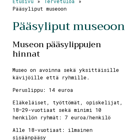
Etusivu
»
Tervetuloa
»
Pääsyliput museoon
Pääsyliput museoon
Museon pääsylippujen
hinnat
Museo on avoinna sekä yksittäisille
kävijöille että ryhmille.
Peruslippu: 14 euroa
Eläkeläiset, työttömät, opiskelijat,
18–29-vuotiaat sekä minimi 10
henkilön ryhmät: 7 euroa/henkilö
Alle 18-vuotiaat: ilmainen
sisäänpääsy