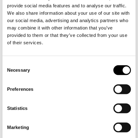
vbexXJgrfXxlhDZBmZdKM1wgRFBUN09aVVdTSUo3W
provide social media features and to analyse our traffic.
We also share information about your use of our site with
our social media, advertising and analytics partners who
Jaa
may combine it with other information that you’ve
provided to them or that they’ve collected from your use
of their services.
Consent
Necessary
Selection
Tilaa Söderlångvikin uutiskirje
Preferences
Söderlångvik
Söderlångv
Statistics
Osoite:
Amos Anderson tie 2, 25870
Marketing
Dragsfjärd.