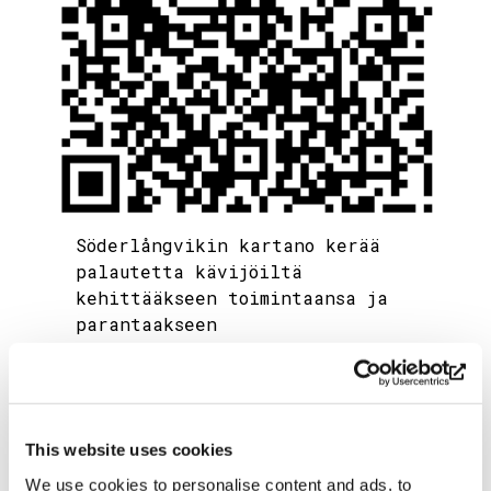
Söderlångvikin kartano kerää
palautetta kävijöiltä
kehittääkseen toimintaansa ja
parantaakseen
vierailukokemusta. Skannaa QR-
koodi tai klikkaa linkkiä ja
kerro mielipiteesi. Palautteesi
on meille tärkeää!
This website uses cookies
https://forms.office.com/Pages/ResponsePag
id=kOtrwAP-J0OAqQ1-
We use cookies to personalise content and ads, to