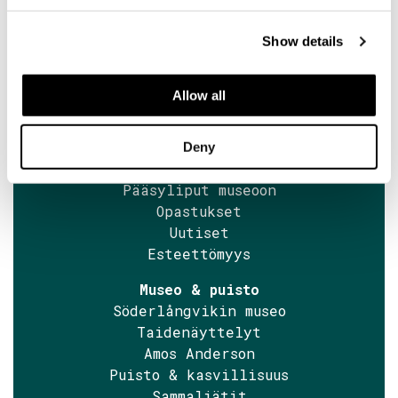
+358 2 424 662
sales@soderlangvik.fi
Show details
Allow all
Tervetuloa
Näin saavut meille
Aukioloajat
Deny
Yhteystiedot
Pääsyliput museoon
Opastukset
Uutiset
Esteettömyys
Museo & puisto
Söderlångvikin museo
Taidenäyttelyt
Amos Anderson
Puisto & kasvillisuus
Sammaljätit