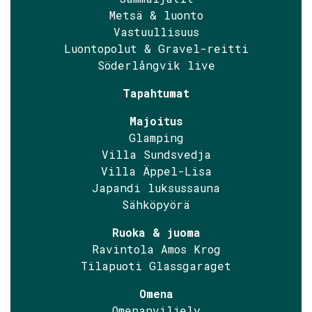
Metsä & luonto
Vastuullisuus
Luontopolut & Gravel-reitti
Söderlångvik live
Tapahtumat
Majoitus
Glamping
Villa Sundsvedja
Villa Äppel-Lisa
Japandi luksussauna
Sähköpyörä
Ruoka & juoma
Ravintola Amos Krog
Tilapuoti Glassgaraget
Omena
Omenanviljely