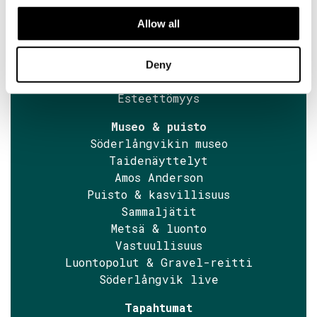
Aukioloajat
Allow all
Yhteystiedot
Pääsyliput museoon
Opastukset
Deny
Uutiset
Esteettömyys
Museo & puisto
Söderlångvikin museo
Taidenäyttelyt
Amos Anderson
Puisto & kasvillisuus
Sammaljätit
Metsä & luonto
Vastuullisuus
Luontopolut & Gravel-reitti
Söderlångvik live
Tapahtumat