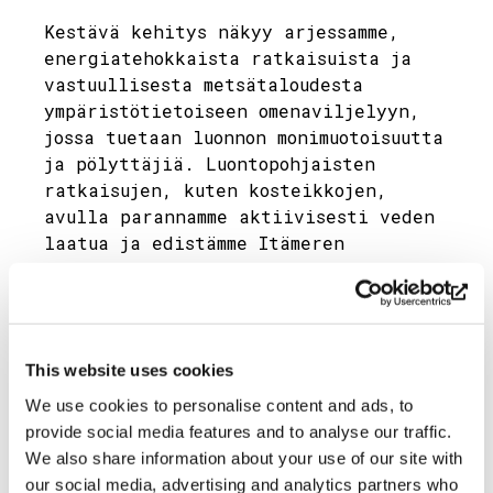
Kestävä kehitys näkyy arjessamme,
energiatehokkaista ratkaisuista ja
vastuullisesta metsätaloudesta
ympäristötietoiseen omenaviljelyyn,
jossa tuetaan luonnon monimuotoisuutta
ja pölyttäjiä. Luontopohjaisten
ratkaisujen, kuten kosteikkojen,
avulla parannamme aktiivisesti veden
laatua ja edistämme Itämeren
hyvinvointia.
Työ jatkuu selkeiden tavoitteiden ja
konkreettisten toimenpiteiden avulla
kohti kestävää ja elinvoimaista
This website uses cookies
matkailukohdetta saaristossa.
We use cookies to personalise content and ads, to
Jaa
provide social media features and to analyse our traffic.
We also share information about your use of our site with
our social media, advertising and analytics partners who