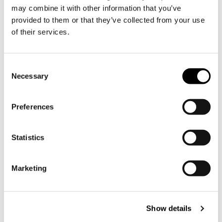
may combine it with other information that you’ve
provided to them or that they’ve collected from your use
of their services.
Tilaa Söderlångvikin uutiskirje
Consent
Necessary
Selection
Söderlångvik
Söderlångv
Preferences
Osoite:
Amos Anderson tie 2, 25870
Dragsfjärd.
Statistics
+358 2 424 662
Marketing
sales@soderlangvik.fi
Tervetuloa
Show details
Näin saavut meille