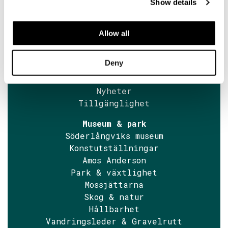
Show details
Besök oss
Hitta fram
Allow all
Öppettider
Kontaktuppgifter
Deny
Museibiljetter
Guidningar
Nyheter
Tillgänglighet
Museum & park
Söderlångviks museum
Konstutställningar
Amos Anderson
Park & växtlighet
Mossjättarna
Skog & natur
Hållbarhet
Vandringsleder & Gravelrutt