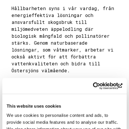
Hållbarheten syns i vår vardag, från
energieffektiva lösningar och
ansvarsfullt skogsbruk till
miljömedveten äppelodling där
biologisk mångfald och pollinatörer
stärks. Genom naturbaserade
lösningar, som våtmarker, arbetar vi
också aktivt för att förbättra
vattenkvaliteten och bidra till
Östersjöns välmående.
Arbetet fortsätter med tydliga mål
och konkreta åtgärder för att
utveckla Söderlångvik som en
långsiktigt hållbar och levande
This website uses cookies
destination i skärgården.
We use cookies to personalise content and ads, to
Dela
provide social media features and to analyse our traffic.
We also share information about your use of our site with