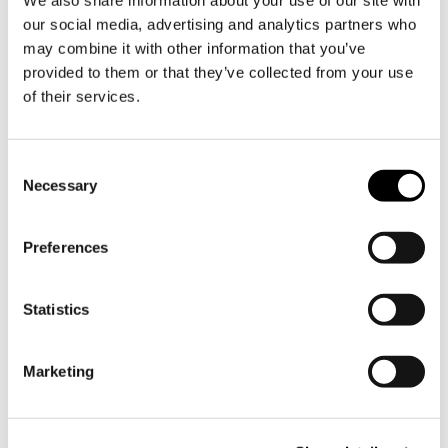
our social media, advertising and analytics partners who
may combine it with other information that you’ve
provided to them or that they’ve collected from your use
of their services.
Prenumerera på Söderlångviks
Consent
nyhetsbrev
Necessary
Selection
Preferences
Söderlångvik
Söderlångv
Besöksadress:
Amos Anderson vägen 2, 25870
Statistics
Dragsfjärd.
Marketing
+358 2 424 662
sales@soderlangvik.fi