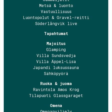
Metsä & luonto
Vastuullisuus
Luontopolut & Gravel-reitti
Söderlångvik live
Tapahtumat
Majoitus
Glamping
Villa Sundsvedja
Villa Äppel-Lisa
Japandi luksussauna
Sähköpyörä
Ruoka & juoma
Ravintola Amos Krog
Tilapuoti Glassgaraget
Omena
Omenanviljely