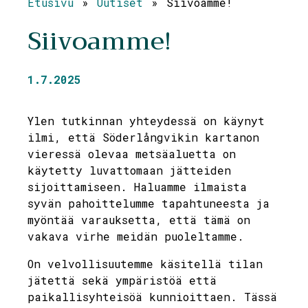
Etusivu
»
Uutiset
»
Siivoamme!
Siivoamme!
1.7.2025
Ylen tutkinnan yhteydessä on käynyt
ilmi, että Söderlångvikin kartanon
vieressä olevaa metsäaluetta on
käytetty luvattomaan jätteiden
sijoittamiseen. Haluamme ilmaista
syvän pahoittelumme tapahtuneesta ja
myöntää varauksetta, että tämä on
vakava virhe meidän puoleltamme.
On velvollisuutemme käsitellä tilan
jätettä sekä ympäristöä että
paikallisyhteisöä kunnioittaen. Tässä