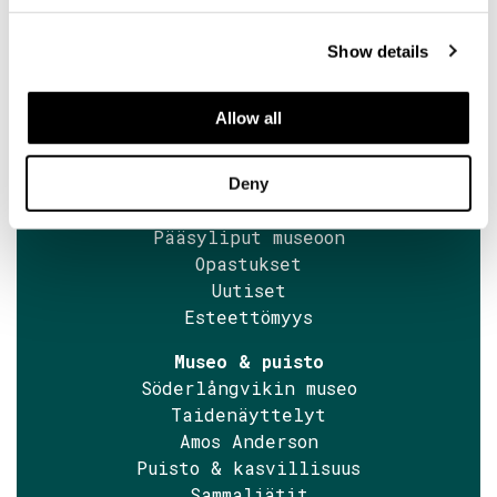
+358 2 424 662
sales@soderlangvik.fi
Show details
Allow all
Tervetuloa
Näin saavut meille
Aukioloajat
Deny
Yhteystiedot
Pääsyliput museoon
Opastukset
Uutiset
Esteettömyys
Museo & puisto
Söderlångvikin museo
Taidenäyttelyt
Amos Anderson
Puisto & kasvillisuus
Sammaljätit