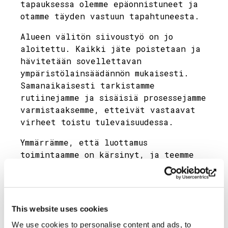
tapauksessa olemme epäonnistuneet ja
otamme täyden vastuun tapahtuneesta.
Alueen välitön siivoustyö on jo
aloitettu. Kaikki jäte poistetaan ja
hävitetään sovellettavan
ympäristölainsäädännön mukaisesti.
Samanaikaisesti tarkistamme
rutiinejamme ja sisäisiä prosessejamme
varmistaaksemme, etteivät vastaavat
virheet toistu tulevaisuudessa.
Ymmärrämme, että luottamus
toimintaamme on kärsinyt, ja teemme
kaikkemme sen palauttamiseksi –
avoimuus, vastuullisuus ja kunnioitus
johtavina periaatteinamme.
This website uses cookies
Kiitämme Yleä asian huomion
kiinnittämisestä ja toivotamme
We use cookies to personalise content and ads, to