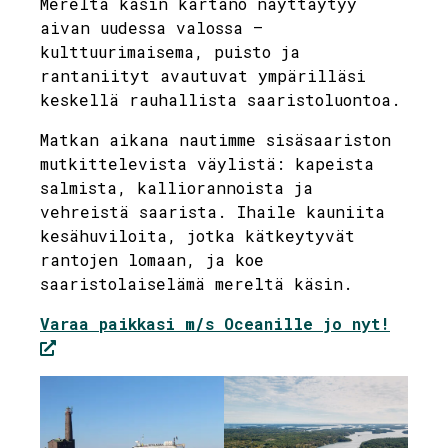
Mereltä käsin kartano näyttäytyy
aivan uudessa valossa –
kulttuurimaisema, puisto ja
rantaniityt avautuvat ympärilläsi
keskellä rauhallista saaristoluontoa.
Matkan aikana nautimme sisäsaariston
mutkittelevista väylistä: kapeista
salmista, kalliorannoista ja
vehreistä saarista. Ihaile kauniita
kesähuviloita, jotka kätkeytyvät
rantojen lomaan, ja koe
saaristolaiselämä mereltä käsin.
Varaa paikkasi m/s Oceanille jo nyt!