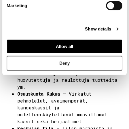
Trisso stickar
– Neulotut
Marketing
villapaidat
Hunajakeiju Oy & Jamina Design
–
Hunaja, hunajatuotteet,
Show details
mehiläisvahakynttilät ja käsityöt
Kimitoöns gymnasium, lk 2
–
Vohvelit lisukkeineen ja mehu
Allow all
Mäkiläntila
– Espanjalainen herkku
Marcona-mantelit ja hillot,
Deny
palkittua ruotsalaista näkkileipää
Maria Lindberg
– Koruja,
huovutettuja ja neulottuja tuotteita
ym.
Osuuskunta Kukua
– Virkatut
pehmolelut, avaimenperät,
kangaskassit ja
uudelleenkäytettävät muovittomat
kassit sekä heijastimet
Keskylän tila
– Tilan marjoista ja