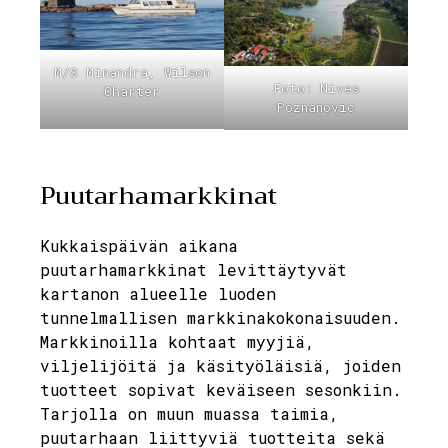
M/S Minandra, Wilson
Foto: Nives
Charter
Poznanovic
Puutarhamarkkinat
Kukkaispäivän aikana
puutarhamarkkinat levittäytyvät
kartanon alueelle luoden
tunnelmallisen markkinakokonaisuuden.
Markkinoilla kohtaat myyjiä,
viljelijöitä ja käsityöläisiä, joiden
tuotteet sopivat keväiseen sesonkiin.
Tarjolla on muun muassa taimia,
puutarhaan liittyviä tuotteita sekä