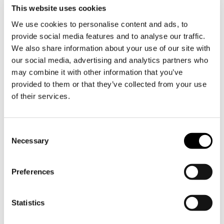
astioista
This website uses cookies
Söderlångvikin kartano
–
We use cookies to personalise content and ads, to
Hedelmäpuita, marjapensaita,
provide social media features and to analyse our traffic.
perennoja ja kesäkukkia
We also share information about your use of our site with
Ullekas
– Käsintehdyt
our social media, advertising and analytics partners who
heijastineläimet, laukut ja
may combine it with other information that you’ve
villatuotteet
provided to them or that they’ve collected from your use
Paavuoren tila
– Mansikat ja
of their services.
perunat
2.Luonto
– Linnunpöntöt ja muut
luonnonvaraisten eläinten
Consent
pesäpaikat
Necessary
Selection
Annika Baarman-Sundblom
–
Tekstiilikäsityöt
Lillhems Hantverk
– Virkkaa ja
Preferences
maalaa omat kipsihahmosi setit
lapsille
Statistics
Nyhems Trädgård
– Vihannestaimet ja
yrtit