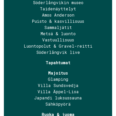
Söderlångvikin museo
Taidenäyttelyt
Amos Anderson
Puisto & kasvillisuus
Sammaljätit
Metsä & luonto
Vastuullisuus
Luontopolut & Gravel-reitti
Söderlångvik live
Tapahtumat
Majoitus
Glamping
Villa Sundsvedja
Villa Äppel-Lisa
Japandi luksussauna
Sähköpyörä
Ruoka & juoma