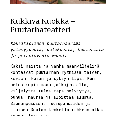
Kukkiva Kuokka –
Puutarhateatteri
Kaksikielinen puutarhadrama
ystävyydestä, petoksesta, huumorista
ja parantavasta maasta.
Kaksi naista ja vanha maanviljelijä
kohtaavat puutarhan rytmissä talven,
kevään, kesän ja syksyn läpi. Kun
petos repii maan jalkojen alta,
viljelystä tulee tapa selviytyä,
puhua, nauraa ja aloittaa alusta.
Siemenpussien, ruusupensaiden ja
sinisen Dextan keskellä rohkeus alkaa
kasvaa takaisin.