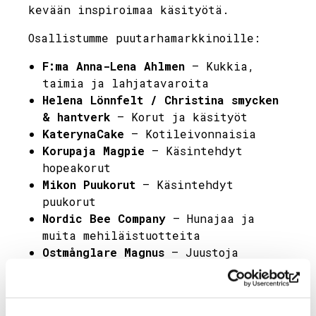
kevään inspiroimaa käsityötä.
Osallistumme puutarhamarkkinoille:
F:ma Anna-Lena Ahlmen
– Kukkia,
taimia ja lahjatavaroita
Helena Lönnfelt /
Christina smycken
& hantverk
– Korut ja käsityöt
KaterynaCake
– Kotileivonnaisia
Korupaja Magpie
– Käsintehdyt
hopeakorut
Mikon Puukorut
– Käsintehdyt
puukorut
Nordic Bee Company
– Hunajaa ja
muita mehiläistuotteita
Ostmånglare Magnus
– Juustoja
Alpeilta
Recycling by Diana
–
Käsityötuotteita kierrätetyistä