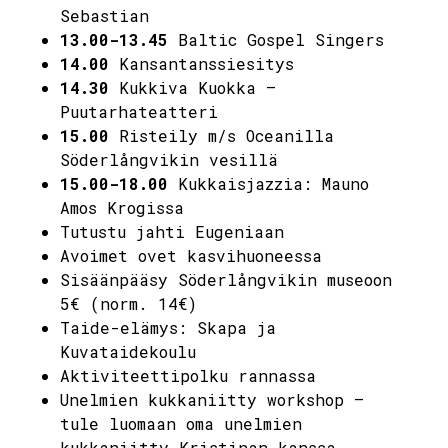
Sebastian
13.00-13.45
Baltic Gospel Singers
14.00
Kansantanssiesitys
14.30
Kukkiva Kuokka –
Puutarhateatteri
15.00
Risteily m/s Oceanilla
Söderlångvikin vesillä
15.00-18.00
Kukkaisjazzia: Mauno
Amos Krogissa
Tutustu jahti Eugeniaan
Avoimet ovet kasvihuoneessa
Sisäänpääsy Söderlångvikin museoon
5€ (norm. 14€)
Taide-elämys: Skapa ja
Kuvataidekoulu
Aktiviteettipolku rannassa
Unelmien kukkaniitty workshop –
tule luomaan oma unelmien
kukkaniitty Kristinan kanssa