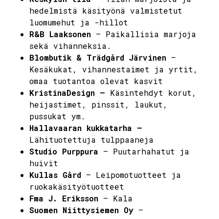
hedelmistä käsityönä valmistetut
luomumehut ja -hillot
R&B Laaksonen
– Paikallisia marjoja
sekä vihanneksia.
Blombutik & Trädgård Järvinen
–
Kesäkukat, vihannestaimet ja yrtit,
omaa tuotantoa olevat kasvit
KristinaDesign –
Käsintehdyt korut,
heijastimet, pinssit, laukut,
pussukat ym.
Hallavaaran kukkatarha –
Lähituotettuja tulppaaneja
Studio Purppura
– Puutarhahatut ja
huivit
Kullas Gård
–
Leipomotuotteet ja
ruokakäsityötuotteet
Fma J. Eriksson
–
Kala
Suomen Niittysiemen Oy
–