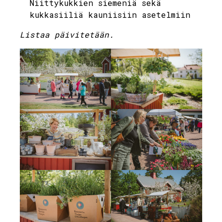
Niittykukkien siemeniä sekä
kukkasiiliä kauniisiin asetelmiin
Listaa päivitetään.