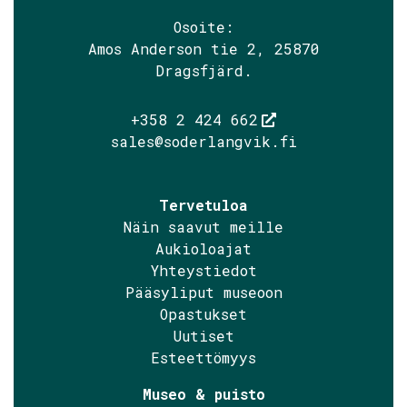
Söderlångvik
Söderlångv
Osoite:
Amos Anderson tie 2, 25870
Dragsfjärd.
+358 2 424 662
sales@soderlangvik.fi
Tervetuloa
Näin saavut meille
Aukioloajat
Yhteystiedot
Pääsyliput museoon
Opastukset
Uutiset
Esteettömyys
Museo & puisto