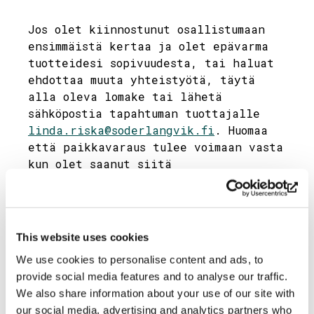
Jos olet kiinnostunut osallistumaan
ensimmäistä kertaa ja olet epävarma
tuotteidesi sopivuudesta, tai haluat
ehdottaa muuta yhteistyötä, täytä
alla oleva lomake tai lähetä
sähköpostia tapahtuman tuottajalle
linda.riska@soderlangvik.fi
. Huomaa
että paikkavaraus tulee voimaan vasta
kun olet saanut siitä
sähköpostivahvistuksen. Vahvistus
tapahtuu maksamalla paikkamaksun
viimeistään viikkoa ennen tapahtumaa.
LUX Joulumarkkinat
This website uses cookies
We use cookies to personalise content and ads, to
provide social media features and to analyse our traffic.
"
" näyttää pakolliset kentät
*
We also share information about your use of our site with
Yhteyshenkilön nimi
*
our social media, advertising and analytics partners who