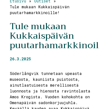
Etusivu
»
Uutiset
»
Tule mukaan Kukkaispäivän
puutarhamarkkinoille!
Tule mukaan
Kukkaispäivän
puutarhamarkkinoille!
26.3.2025
Söderlångvik tunnetaan upeasta
museosta, kauniista puistosta,
ainutlaatuisesta merellisestä
luonnosta ja hienosta ravintolasta
Amos Krogista. Vuoden kohokohta on
Omenapäivän sadonkorjuujuhla.
Keväällä kauden avaa Kukkaispäivä,