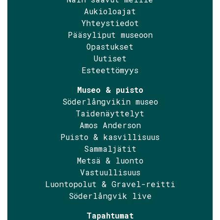
Aukioloajat
Yhteystiedot
Pääsyliput museoon
Opastukset
Uutiset
Esteettömyys
Museo & puisto
Söderlångvikin museo
Taidenäyttelyt
Amos Anderson
Puisto & kasvillisuus
Sammaljätit
Metsä & luonto
Vastuullisuus
Luontopolut & Gravel-reitti
Söderlångvik live
Tapahtumat