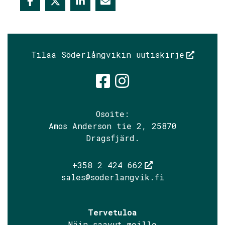
Tilaa Söderlångvikin uutiskirje
Söderlångvik
Söderlångv
Osoite:
Amos Anderson tie 2, 25870
Dragsfjärd.
+358 2 424 662
sales@soderlangvik.fi
Tervetuloa
Näin saavut meille