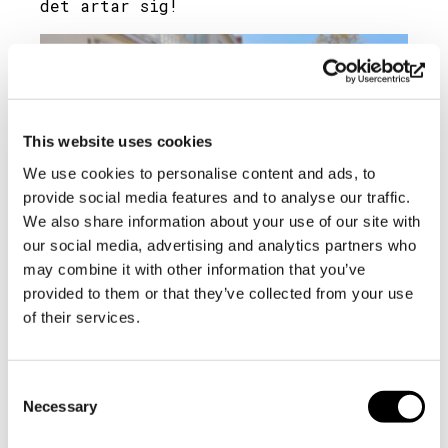
det artar sig!
This website uses cookies
We use cookies to personalise content and ads, to
provide social media features and to analyse our traffic.
We also share information about your use of our site with
our social media, advertising and analytics partners who
may combine it with other information that you’ve
provided to them or that they’ve collected from your use
Trädgårdens design och utförande av Petra
of their services.
Barre-Cygnel och Pia Holm, här fotograferade
på Blomsterdagen tillsammans med gårdens
ansvariga trädgårdsmästare Karin Arfman. Foto:
Hanna Vuorio-Wilson
Consent
Dela
Necessary
Selection