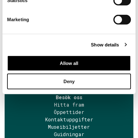
nyhetsbrev
Statistics
Marketing
Söderlångvik
Söderlångv
Besöksadress:
Amos Anderson vägen 2, 25870
Show details
Dragsfjärd.
Allow all
+358 2 424 662
sales@soderlangvik.fi
Deny
Besök oss
Hitta fram
Öppettider
Kontaktuppgifter
Museibiljetter
Guidningar