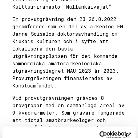
Kulttuurirahasto ”Mullankaivajat”.
En provutgrävning den 23–26.8.2022
genomfördes som en del av arkeolog FM
Janne Soisalos doktorsavhandling om
Kiukais kulturen och i syfte att
lokalisera den bästa
utgrävningsplatsen för det kommande
samnordiska amatörarkeologiska
utgrävningslägret NAU 2023 år 2023.
Provutgrävningen finansierades av
Konstsamfundet.
Vid provutgrävningen grävdes 8
provgropar med en sammanlagd areal av
9 kvadrarmeter. Som grävare fungerade
ett tiotal amatörarkeologer och
elever från Kallion lukio och
Helsingin kuvataidelukio.