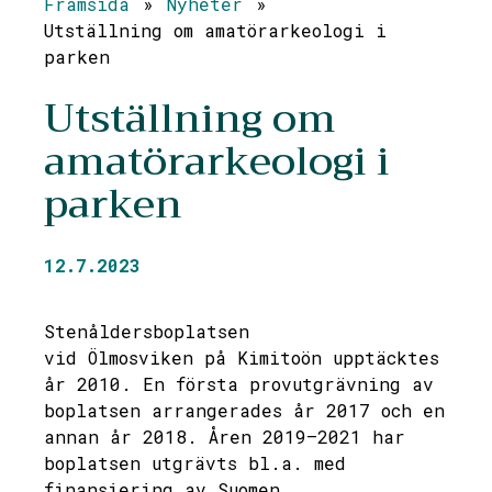
Framsida
»
Nyheter
»
Utställning om amatörarkeologi i
parken
Utställning om
amatörarkeologi i
parken
12.7.2023
Stenåldersboplatsen
vid Ölmosviken på Kimitoön
upptäcktes
år 2010. En första provutgrävning av
boplatsen arrangerades år 2017 och en
annan år 2018. Åren 2019–2021 har
boplatsen utgrävts bl.a. med
finansiering av Suomen