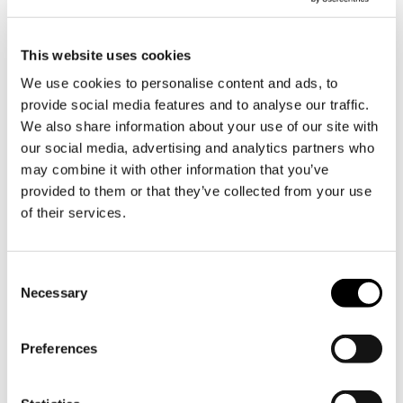
Nu står en fotopresentation från
utgrävningen framme i parken för alla
This website uses cookies
att bekanta sig med.
We use cookies to personalise content and ads, to
Du hittar presentationen till vänster
provide social media features and to analyse our traffic.
utanför huvudbyggnaden som inhyser
We also share information about your use of our site with
Söderlångviks museum, granne med
our social media, advertising and analytics partners who
mångfaldsplanteringen. Välkommen att
may combine it with other information that you’ve
ta en titt!
provided to them or that they’ve collected from your use
of their services.
Dela
Consent
Necessary
Selection
Preferences
Prenumerera på Söderlångviks