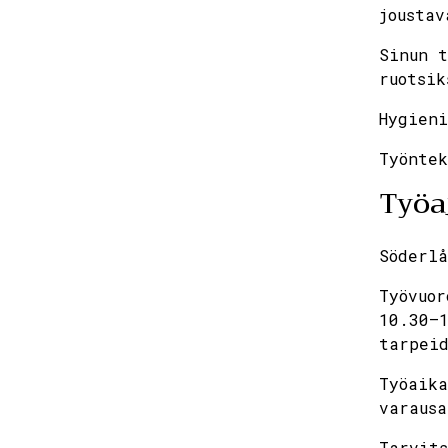
joustav
Sinun t
ruotsik
Hygieni
Työntek
Työa
Söderlå
Työvuor
10.30–1
tarpeid
Työaika
varausa
Tarvits