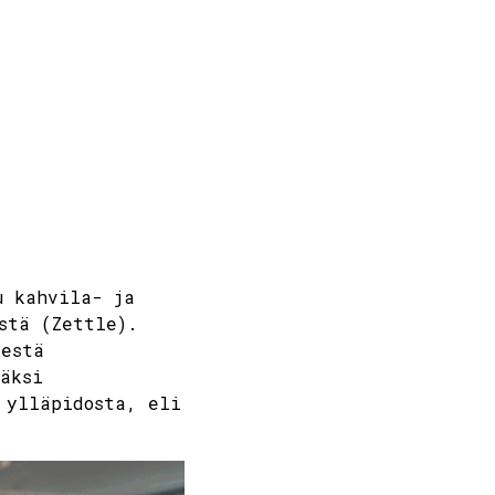
 kahvila-​ ja
stä (Zettle).
sestä
äksi
 ylläpidosta, eli