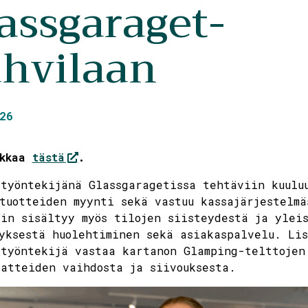
assgaraget-​
hvilaan
26
ikkaa
tästä
.
työntekijänä Glassgaragetissa tehtäviin kuuluu
tuotteiden myynti sekä vastuu kassajärjestelmä
in sisältyy myös tilojen siisteydestä ja ylei
yksestä huolehtiminen sekä asiakaspalvelu. Lis
työntekijä vastaa kartanon Glamping-​telttojen
atteiden vaihdosta ja siivouksesta.