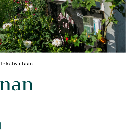
t-​kahvilaan
nnan
ä