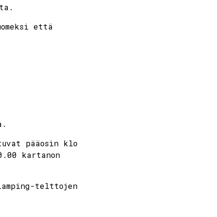
ta.
uomeksi että
a.
tuvat pääosin klo
0.00 kartanon
amping-​telttojen