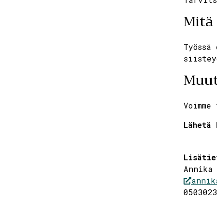
Mitä 
Työssä 
siistey
Muu
Voimme 
Lähetä 
Lisätie
Annika 
annik
050302