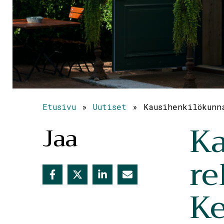
Etusivu
»
Uutiset
»
Kausihenkilökunn
K
Jaa
re
Ke