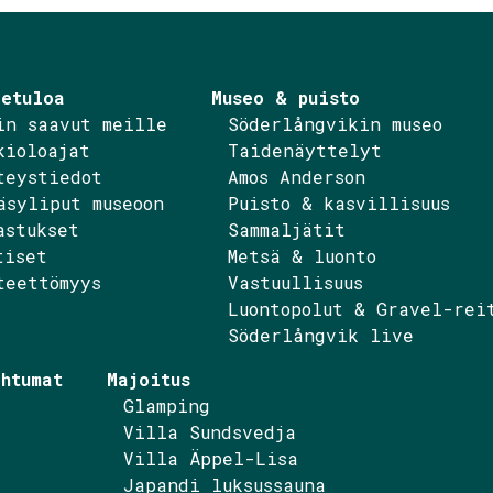
etuloa
Museo & puisto
in saavut meille
Söderlångvikin museo
kioloajat
Taidenäyttelyt
teystiedot
Amos Anderson
äsyliput museoon
Puisto & kasvillisuus
ebook
nstagram
astukset
Sammaljätit
tiset
Metsä & luonto
teettömyys
Vastuullisuus
Luontopolut & Gravel-rei
Söderlångvik live
htumat
Majoitus
Glamping
Villa Sundsvedja
Villa Äppel-Lisa
Japandi luksussauna