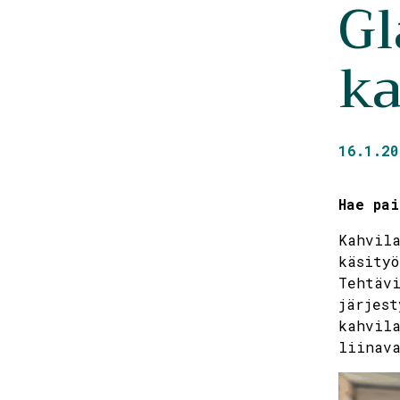
Gl
ka
16.1.20
Hae pa
Kahvila
käsityö
Tehtävi
järjest
kahvila
liinava