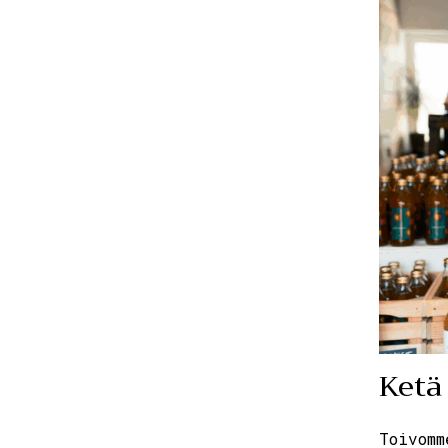
Ketä
Toivomm