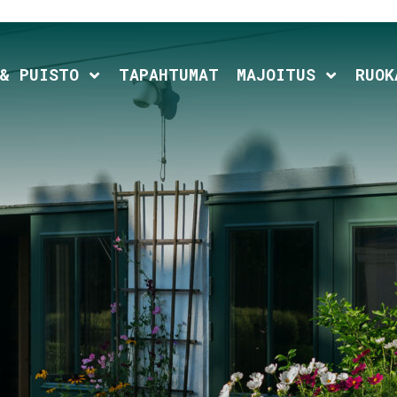
ld menu
Expand child menu
Expand c
 & PUISTO
TAPAHTUMAT
MAJOITUS
RUOK