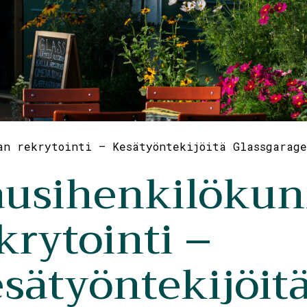
an rekrytointi – Kesätyöntekijöitä Glassgarage
ausihenkilöku
krytointi –
sätyöntekijöit