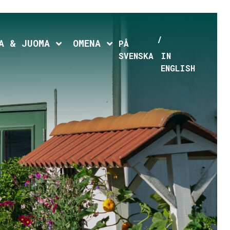
hild menu
Expand child menu
Expand child menu
A & JUOMA
OMENA
PÅ
SVENSKA
IN
ENGLISH