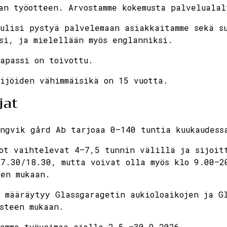
an työotteen. Arvostamme kokemusta palvelualal
ulisi pystyä palvelemaan asiakkaitamme sekä s
si, ja mielellään myös englanniksi.
apassi on toivottu.
ijöiden vähimmäisikä on 15 vuotta.
jat
ngvik gård Ab tarjoaa 0–140 tuntia kuukaudess
ot vaihtelevat 4–7,5 tunnin välillä ja sijoit
7.30/18.30, mutta voivat olla myös klo 9.00–2
en mukaan.
 määräytyy Glassgaragetin aukioloaikojen ja Gl
steen mukaan.
emme työvoimaa ajalla 2.5.–30.9.2026.