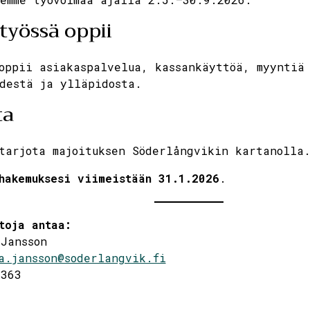
työssä oppii
oppii asiakaspalvelua, kassankäyttöä, myyntiä 
destä ja ylläpidosta.
ta
tarjota majoituksen Söderlångvikin kartanolla
hakemuksesi viimeistään 31.1.2026
.
toja antaa:
Jansson
a.jansson@soderlangvik.fi
3363