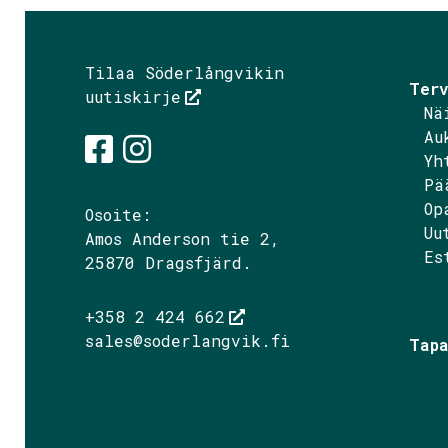
Tilaa Söderlångvikin
Terv
uutiskirje
Nä
Au
Yh
Pä
Söderlångvik på Fac
Söderlångvik på I
Op
Osoite:
Uu
Amos Anderson tie 2,
Es
25870 Dragsfjärd.
+358 2 424 662
sales@soderlangvik.fi
Tapa