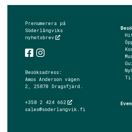
Prenumerera på
Besö
Söderlångviks
Hi
nyhetsbrev
Öp
Ko
Mu
Gu
Söderlångvik på Fac
Söderlångvik på I
Ny
Besöksadress:
Ti
Amos Anderson vägen
2, 25870 Dragsfjärd.
+358 2 424 662
Even
sales@soderlangvik.fi