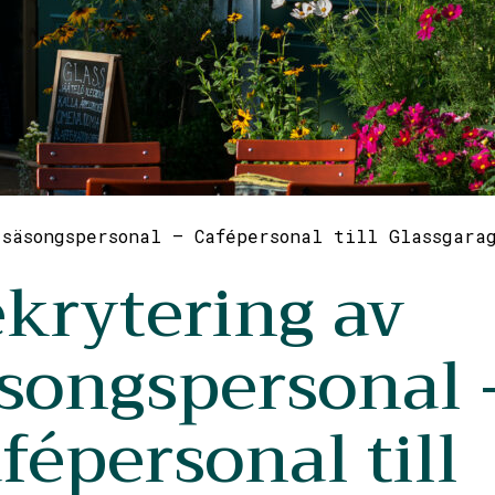
säsongspersonal – Cafépersonal till Glassgara
krytering av
songspersonal 
fépersonal till