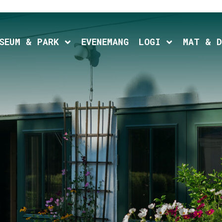
d child menu
Expand child menu
Expand chil
SEUM & PARK
EVENEMANG
LOGI
MAT & D