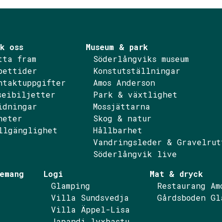
k oss
Museum & park
tta fram
Söderlångviks museum
pettider
Konstutställningar
ntaktuppgifter
Amos Anderson
seibiljetter
Park & växtlighet
idningar
Mossjättarna
ebook
nstagram
heter
Skog & natur
llgänglighet
Hållbarhet
Vandringsleder & Gravelrut
Söderlångvik live
emang
Logi
Mat & dryck
Glamping
Restaurang Am
Villa Sundsvedja
Gårdsboden Gl
Villa Äppel-Lisa
Japandi lyxbastu