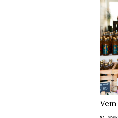
Vem 
Vi önsk