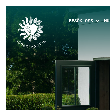
Hoppa
till
huvudinnehållet
Expan
BESÖK OSS
MU