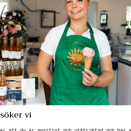
söker vi
ar att du är positivt och utåtriktad och har 