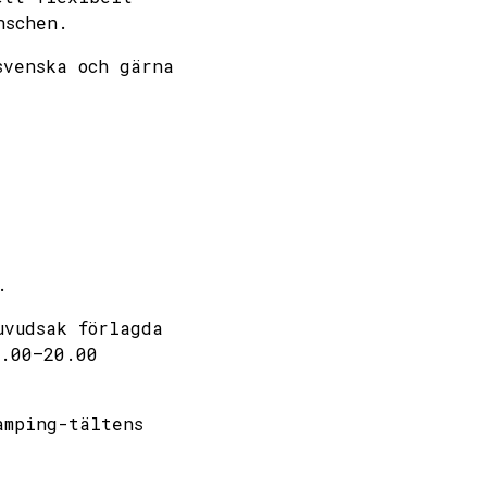
nschen.
svenska och gärna
.
uvudsak förlagda
.00–20.00
amping-tältens