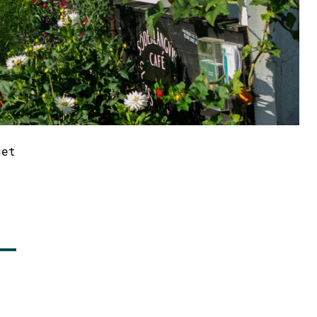
get
–