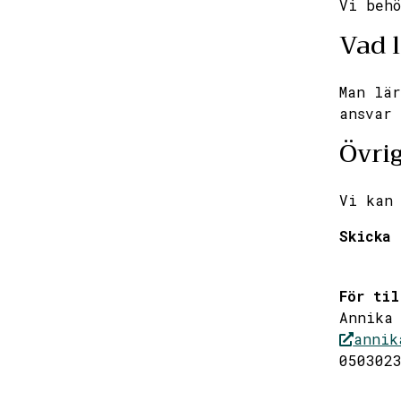
Vi behö
Vad l
Man lär
ansvar 
Övri
Vi kan 
Skicka 
För til
Annika 
annik
050302