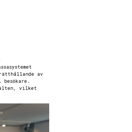
h
assasystemet
rätthållande av
l besökare.
älten, vilket