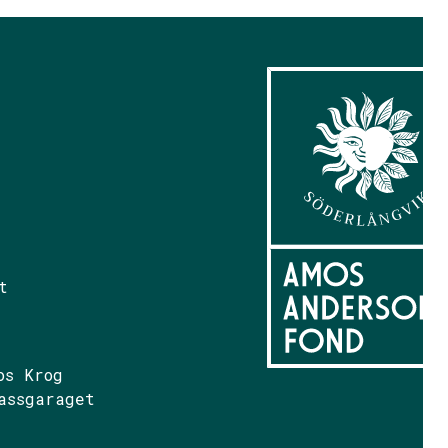
t
os Krog
assgaraget