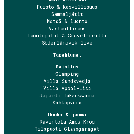
Puisto & kasvillisuus
Sammaljätit
Metsä & luonto
Vastuullisuus
Luontopolut & Gravel-reitti
Söderlångvik live
Tapahtumat
Majoitus
Glamping
Villa Sundsvedja
Villa Äppel-Lisa
Japandi luksussauna
Sähköpyörä
Ruoka & juoma
Ravintola Amos Krog
Tilapuoti Glassgaraget