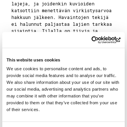
lajeja, ja joidenkin kuvioiden
katsottiin menettävän virkistysarvoa
hakkuun jälkeen. Havaintojen tekijä
ei halunnut paljastaa lajien tarkkaa
sijaintia. Tilalla on tiivis ja
rakentava yhteistyö sidosryhmien
kanssa, ja yhteisymmärryksessä
kuvioita on poistettu kokonaan tai
osittain hakkuulistalta. Söderlångvik
This website uses cookies
on myös teettänyt oman
We use cookies to personalise content and ads, to
luontoinventoinnin kritisoiduilla
provide social media features and to analyse our traffic.
kuvioilla ja ottaa luonnollisesti
We also share information about your use of our site with
erityistä suojelua vaativat lajit
our social media, advertising and analytics partners who
huomioon hakkuissa.
may combine it with other information that you’ve
provided to them or that they’ve collected from your use
Söderlångvikin metsät tarjoavat
of their services.
monipuolisia metsätyyppejä. Pitkät
merkityt polut vievät kävijän
luonnonkauniiseen Purunpääseen tai