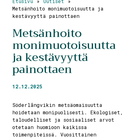
Etusivu
»
Uutiset
»
Metsänhoito monimuotoisuutta ja
kestävyyttä painottaen
Metsänhoito
monimuotoisuutta
ja kestävyyttä
painottaen
12.12.2025
Söderlångvikin metsäomaisuutta
hoidetaan monipuolisesti. Ekologiset,
taloudelliset ja sosiaaliset arvot
otetaan huomioon kaikissa
toimenpiteissä. Vuosittainen