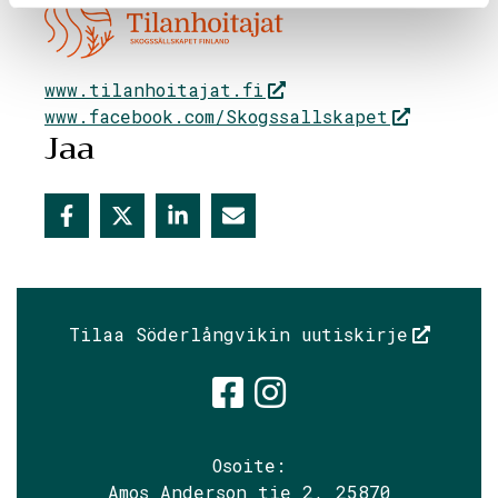
www.tilanhoitajat.fi
www.facebook.com/Skogssallskapet
Jaa
Tilaa Söderlångvikin uutiskirje
Söderlångvik
Söderlångv
Osoite:
Amos Anderson tie 2, 25870