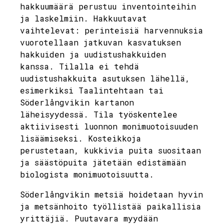
hakkuumäärä perustuu inventointeihin
ja laskelmiin. Hakkuutavat
vaihtelevat: perinteisiä harvennuksia
vuorotellaan jatkuvan kasvatuksen
hakkuiden ja uudistushakkuiden
kanssa. Tilalla ei tehdä
uudistushakkuita asutuksen lähellä,
esimerkiksi Taalintehtaan tai
Söderlångvikin kartanon
läheisyydessä. Tila työskentelee
aktiivisesti luonnon monimuotoisuuden
lisäämiseksi. Kosteikkoja
perustetaan, kukkivia puita suositaan
ja säästöpuita jätetään edistämään
biologista monimuotoisuutta.
Söderlångvikin metsiä hoidetaan hyvin
ja metsänhoito työllistää paikallisia
yrittäjiä. Puutavara myydään