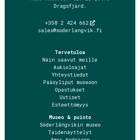
Dragsfjärd.
+358 2 424 662
sales@soderlangvik.fi
Tervetuloa
Näin saavut meille
Aukioloajat
Yhteystiedot
Pääsyliput museoon
Opastukset
Uutiset
Esteettömyys
Museo & puisto
Söderlångvikin museo
Taidenäyttelyt
Amos Anderson