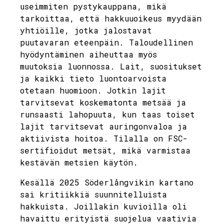
useimmiten pystykauppana, mikä
tarkoittaa, että hakkuuoikeus myydään
yhtiöille, jotka jalostavat
puutavaran eteenpäin. Taloudellinen
hyödyntäminen aiheuttaa myös
muutoksia luonnossa. Lait, suositukset
ja kaikki tieto luontoarvoista
otetaan huomioon. Jotkin lajit
tarvitsevat koskematonta metsää ja
runsaasti lahopuuta, kun taas toiset
lajit tarvitsevat auringonvaloa ja
aktiivista hoitoa. Tilalla on FSC-
sertifioidut metsät, mikä varmistaa
kestävän metsien käytön.
Kesällä 2025 Söderlångvikin kartano
sai kritiikkiä suunnitelluista
hakkuista. Joillakin kuvioilla oli
havaittu erityistä suojelua vaativia