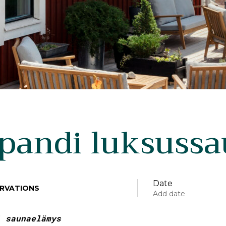
pandi luksuss
Date
RVATIONS
Add date
i saunaelämys