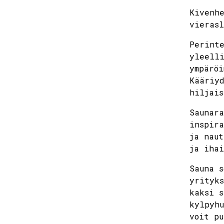
Kivenhe
vieras
Perinte
mon
yleelli
ympäröi
27
Kääriyd
hiljais
3
Saunara
inspira
ja naut
10
ja ihai
Sauna s
17
yrityk
kaksi s
24
kylpyhu
voit pu