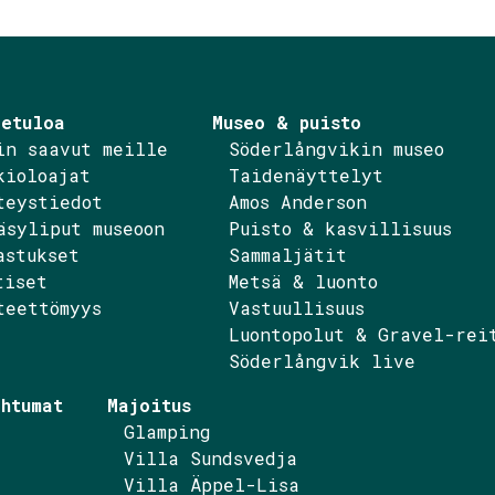
etuloa
Museo & puisto
in saavut meille
Söderlångvikin museo
kioloajat
Taidenäyttelyt
teystiedot
Amos Anderson
äsyliput museoon
Puisto & kasvillisuus
ebook
nstagram
astukset
Sammaljätit
tiset
Metsä & luonto
teettömyys
Vastuullisuus
Luontopolut & Gravel-rei
Söderlångvik live
htumat
Majoitus
Glamping
Villa Sundsvedja
Villa Äppel-Lisa