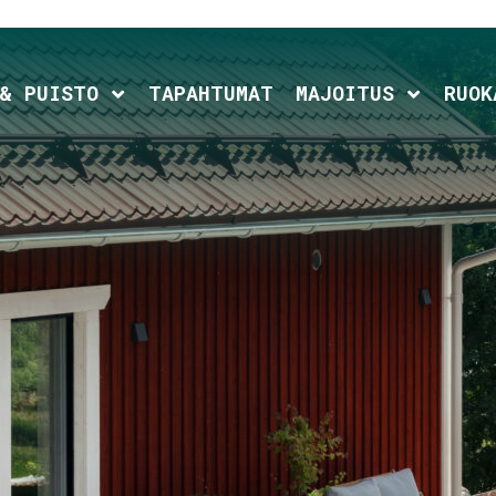
ld menu
Expand child menu
Expand c
 & PUISTO
TAPAHTUMAT
MAJOITUS
RUOK