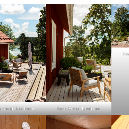
1
2
3
4
5
6
Ku
a Karin Lindroos
Kuva Karin Lindroos