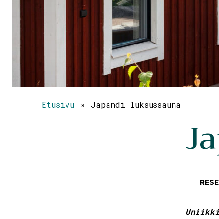
Etusivu
»
Japandi luksussauna
Ja
RESE
Uniikk