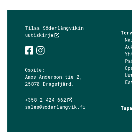
Tilaa Söderlångvikin
Terv
uutiskirje
Nä
Au
Yh
Pä
Söderlångvik på Fac
Söderlångvik på I
Op
Osoite:
Uu
Amos Anderson tie 2,
Es
25870 Dragsfjärd.
+358 2 424 662
sales@soderlangvik.fi
Tapa