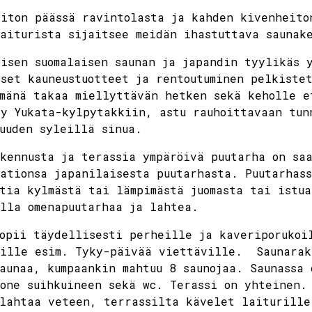
iton päässä ravintolasta ja kahden kivenheito
August
Septe
laiturista sijaitsee meidän ihastuttava sauna
isen suomalaisen saunan ja japandin tyylikäs 
tue
wed
thu
fri
sat
mon
sun
tue
wed
set kauneustuotteet ja rentoutuminen pelkiste
mänä takaa miellyttävän hetken sekä keholle e
28
29
30
31
1
31
2
1
2
y Yukata-kylpytakkiin, astu rauhoittavaan tun
uuden syleillä sinua.
4
5
6
7
8
7
9
8
9
kennusta ja terassia ympäröivä puutarha on sa
ationsa japanilaisesta puutarhasta. Puutarhass
tia kylmästä tai lämpimästä juomasta tai istua
11
12
13
14
15
14
16
15
16
lla omenapuutarhaa ja lahtea.
opii täydellisesti perheille ja kaveriporukoi
18
19
20
21
22
21
23
22
23
sille esim. Tyky-päivää viettäville. Saunarak
aunaa, kumpaankin mahtuu 8 saunojaa. Saunassa 
25
26
27
28
29
28
30
29
30
one suihkuineen sekä wc. Terassi on yhteinen.
lahtaa veteen, terrassilta kävelet laiturille