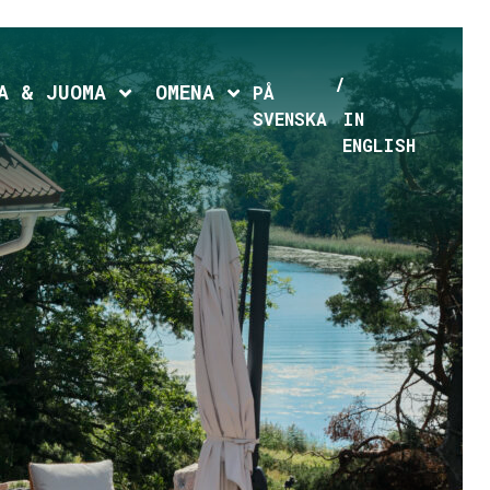
hild menu
Expand child menu
Expand child menu
A & JUOMA
OMENA
PÅ
SVENSKA
IN
ENGLISH