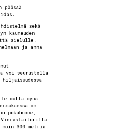
n päässä
mber
keidas.
yhdistelmä sekä
thu
fri
sat
sun
tyn kauneuden
ttä sielulle.
3
4
5
6
nelmaan ja anna
10
11
12
13
anut
a voi seurustella
 hiljaisuudessa
17
18
19
20
lle mutta myös
24
25
26
27
ennuksessa on
on pukuhuone,
1
2
3
4
 Vieraslaiturilta
 noin 300 metriä.