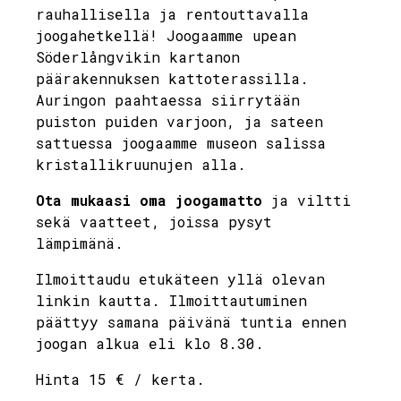
rauhallisella ja rentouttavalla
joogahetkellä! Joogaamme upean
Söderlångvikin kartanon
päärakennuksen kattoterassilla.
Auringon paahtaessa siirrytään
puiston puiden varjoon, ja sateen
sattuessa joogaamme museon salissa
kristallikruunujen alla.
Ota mukaasi oma joogamatto
ja viltti
sekä vaatteet, joissa pysyt
lämpimänä.
Ilmoittaudu etukäteen yllä olevan
linkin kautta. Ilmoittautuminen
päättyy samana päivänä tuntia ennen
joogan alkua eli klo 8.30.
Hinta 15 € / kerta.