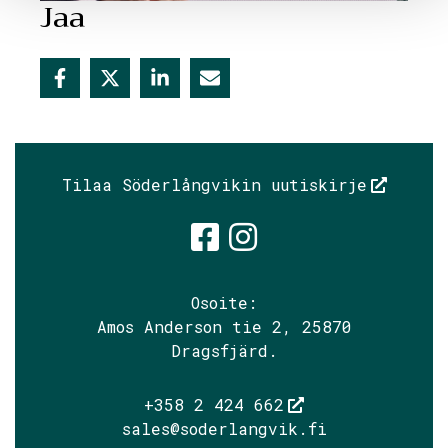
Jaa
Tilaa Söderlångvikin uutiskirje
Söderlångvik
Söderlångv
Osoite:
Amos Anderson tie 2, 25870
Dragsfjärd.
+358 2 424 662
sales@soderlangvik.fi