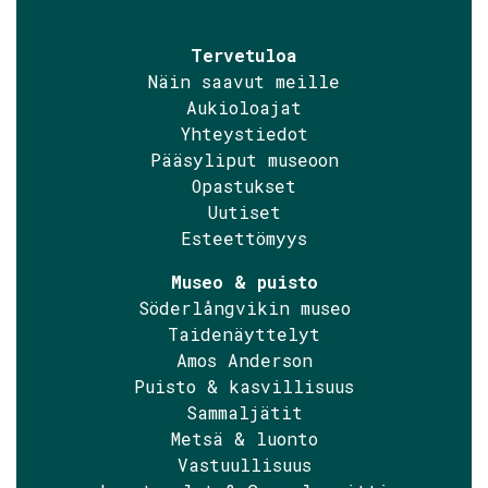
Tervetuloa
Näin saavut meille
Aukioloajat
Yhteystiedot
Pääsyliput museoon
Opastukset
Uutiset
Esteettömyys
Museo & puisto
Söderlångvikin museo
Taidenäyttelyt
Amos Anderson
Puisto & kasvillisuus
Sammaljätit
Metsä & luonto
Vastuullisuus