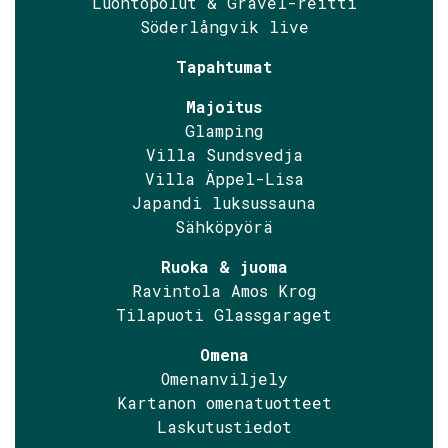
Luontopolut & Gravel-reitti
Söderlångvik live
Tapahtumat
Majoitus
Glamping
Villa Sundsvedja
Villa Äppel-Lisa
Japandi luksussauna
Sähköpyörä
Ruoka & juoma
Ravintola Amos Krog
Tilapuoti Glassgaraget
Omena
Omenanviljely
Kartanon omenatuotteet
Laskutustiedot