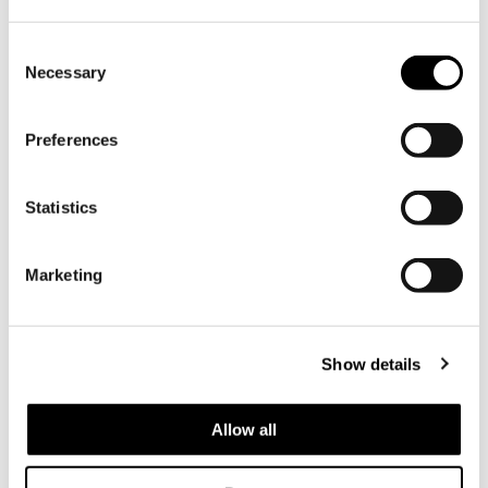
Consent
Necessary
Selection
Telefon
Preferences
Kort beskrivning över din
Statistics
produkt/tjänst & eventuella frågor
*
Marketing
Show details
Allow all