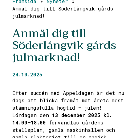
Framsida
»
Nyheter
»
Anmäl dig till Söderlångvik gårds
julmarknad!
Anmäl dig till
Söderlångvik gårds
julmarknad!
24.10.2025
Efter succén med Äppeldagen är det nu
dags att blicka framåt mot årets mest
stämningsfulla högtid – julen!
Lördagen den
13 december 2025 kl.
14.00–18.00
förvandlas gårdens
stallsplan, gamla maskinhallen och
gamla slakteriet till en magisk