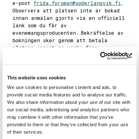
e-post
frida.forsman@soderlangvik.fi
.
Observera att platsen inte är bokad
innan anmälan gjorts via en officiell
länk som du får av
evenemangsproducenten. Bekräftelse av
bokningen sker genom att betala
platsen senast en vecka före
evenemanget.
”
” anger obligatoriska fält
*
Namn
*
This website uses cookies
We use cookies to personalise content and ads, to
provide social media features and to analyse our traffic.
We also share information about your use of our site with
Företag eller organisation
our social media, advertising and analytics partners who
may combine it with other information that you’ve
provided to them or that they’ve collected from your use
of their services.
E-post
*