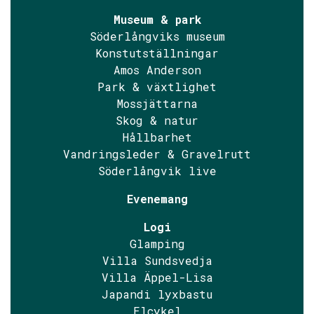
Museum & park
Söderlångviks museum
Konstutställningar
Amos Anderson
Park & växtlighet
Mossjättarna
Skog & natur
Hållbarhet
Vandringsleder & Gravelrutt
Söderlångvik live
Evenemang
Logi
Glamping
Villa Sundsvedja
Villa Äppel-Lisa
Japandi lyxbastu
Elcykel