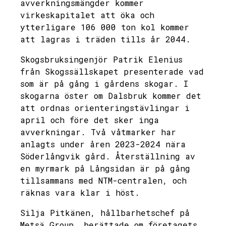
avverkningsmängder kommer
virkeskapitalet att öka och
ytterligare 106 000 ton kol kommer
att lagras i träden tills år 2044.
Skogsbruksingenjör Patrik Elenius
från Skogssällskapet presenterade vad
som är på gång i gårdens skogar. I
skogarna öster om Dalsbruk kommer det
att ordnas orienteringstävlingar i
april och före det sker inga
avverkningar. Två våtmarker har
anlagts under åren 2023-2024 nära
Söderlångvik gård. Återställning av
en myrmark på Långsidan är på gång
tillsammans med NTM-centralen, och
räknas vara klar i höst.
Silja Pitkänen, hållbarhetschef på
Metsä Group, berättade om företagets