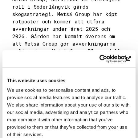
roll i Söderlångvik gårds
skogsstrategi. Metsä Group har köpt
rotposter och kommer att utföra
avverkningar under året 2025 och
2026. Gården har kommit överens om
att Metsä Group gör avverkningarna
enligt deras Metsä Group Plus modell.
Meningen med modellen är att öka på
artrikedomen i skogen. Detta görs
t.ex. genom att lämna flera sparträd,
öka antalet död ved och lämna bredare
This website uses cookies
strandkappor vid vattendragen. Metsä
We use cookies to personalise content and ads, to
Group planerar förbränning av skog
provide social media features and to analyse our traffic.
enligt Metsä Group Plus modellen för
We also share information about your use of our site with
att öka mångfalden i Söderlångvik
our social media, advertising and analytics partners who
gårds skogar.
may combine it with other information that you’ve
provided to them or that they’ve collected from your use
of their services.