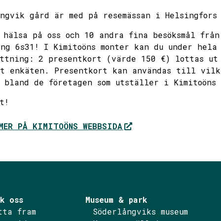
ngvik gård är med på resemässan i Helsingfors
 hälsa på oss och 10 andra fina besöksmål från
ng 6s31! I Kimitoöns monter kan du under hela
ttning: 2 presentkort (värde 150 €) lottas ut
t enkäten. Presentkort kan användas till vilk
 bland de företagen som utställer i Kimitoöns 
tt!
MER PÅ KIMITOÖNS WEBBSIDA
k oss
Museum & park
tta fram
Söderlångviks museum