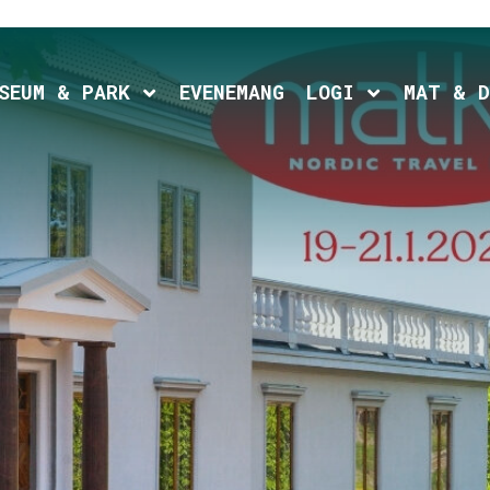
d child menu
Expand child menu
Expand chil
SEUM & PARK
EVENEMANG
LOGI
MAT & D