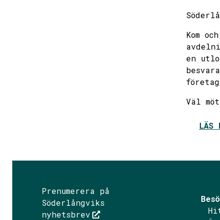
Söderlå
Kom och
avdelni
en utlo
besvara
företag
Väl mö
LÄS 
Prenumerera på
Besö
Söderlångviks
Hi
nyhetsbrev