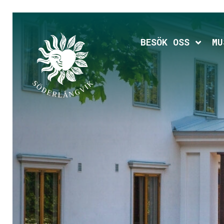
Hoppa
till
huvudinnehållet
Expan
BESÖK OSS
MU