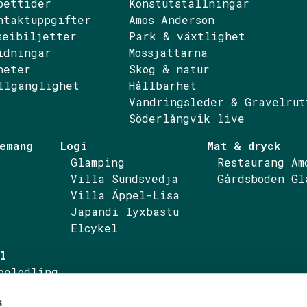
pettider
Konstutställningar
ntaktuppgifter
Amos Anderson
seibiljetter
Park & växtlighet
idningar
Mossjättarna
ebook
nstagram
heter
Skog & natur
llgänglighet
Hållbarhet
Vandringsleder & Gravelrut
Söderlångvik live
emang
Logi
Mat & dryck
Glamping
Restaurang Am
Villa Sundsvedja
Gårdsboden Gl
Villa Äppel-Lisa
Japandi lyxbastu
Elcykel
l
pelodling
pelprodukter
s
ktureringsuppgifter