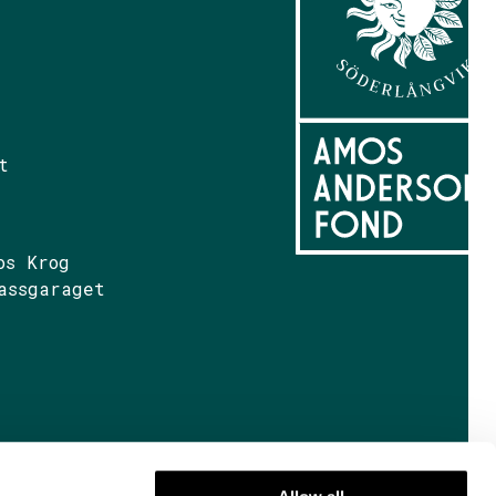
t
os Krog
assgaraget