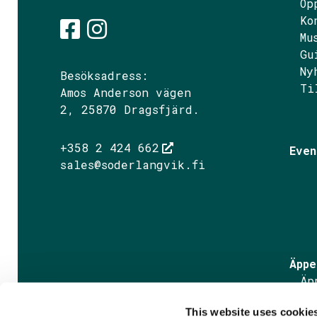
Öp
Ko
Mu
Gu
Söderlångvik på Fac
Söderlångvik på I
Ny
Besöksadress:
Ti
Amos Anderson vägen
2, 25870 Dragsfjärd.
+358 2 424 662
Even
sales@soderlangvik.fi
Äppe
Äp
Äp
This website uses cookie
Fa