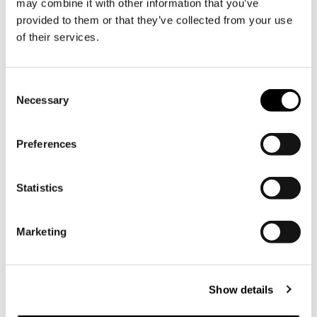
may combine it with other information that you’ve
Portin
provided to them or that they’ve collected from your use
of their services.
Consent
Necessary
Selection
Preferences
Statistics
LUX Söderlångvik 2023 / By Cata Portin
Dela
Marketing
Show details