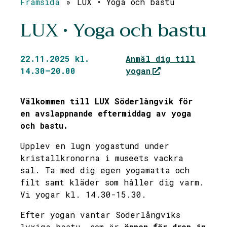
Framsida
»
LUX • Yoga och bastu
LUX • Yoga och bastu
22.11.2025 kl.
Anmäl dig till
14.30—20.00
yogan
Välkommen till LUX Söderlångvik för
en avslappnande eftermiddag av yoga
och bastu.
Upplev en lugn yogastund under
kristallkronorna i museets vackra
sal. Ta med dig egen yogamatta och
filt samt kläder som håller dig varm.
Vi yogar kl. 14.30-15.30.
Efter yogan väntar Söderlångviks
lyxiga bastu, som är
öppen för drop-in