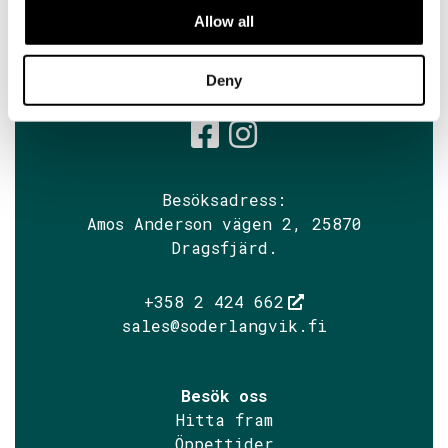
Allow all
Prenumerera på Söderlångviks
nyhetsbrev
Deny
Söderlångvik
Söderlångv
Besöksadress:
Amos Anderson vägen 2, 25870
Dragsfjärd.
+358 2 424 662
sales@soderlangvik.fi
Besök oss
Hitta fram
Öppettider