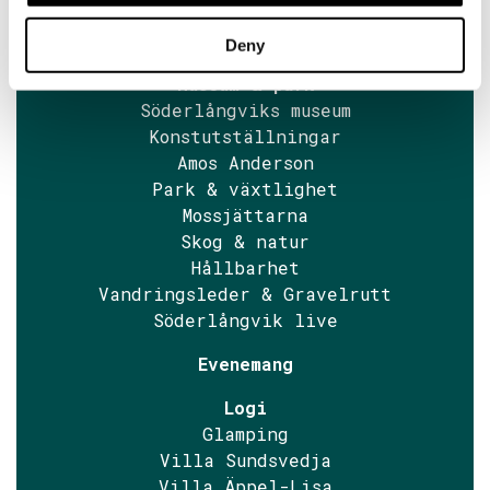
Nyheter
Tillgänglighet
Deny
Museum & park
Söderlångviks museum
Konstutställningar
Amos Anderson
Park & växtlighet
Mossjättarna
Skog & natur
Hållbarhet
Vandringsleder & Gravelrutt
Söderlångvik live
Evenemang
Logi
Glamping
Villa Sundsvedja
Villa Äppel-Lisa