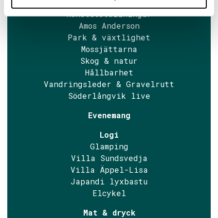
Söderlångviks museum
Konstutställningar
Amos Anderson
Park & växtlighet
Mossjättarna
Skog & natur
Hållbarhet
Vandringsleder & Gravelrutt
Söderlångvik live
Evenemang
Logi
Glamping
Villa Sundsvedja
Villa Äppel-Lisa
Japandi lyxbastu
Elcykel
Mat & dryck