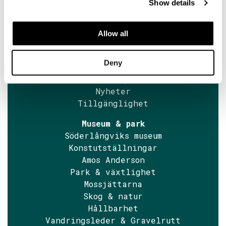
Show details
Besök oss
Hitta fram
Allow all
Öppettider
Kontaktuppgifter
Deny
Museibiljetter
Guidningar
Nyheter
Tillgänglighet
Museum & park
Söderlångviks museum
Konstutställningar
Amos Anderson
Park & växtlighet
Mossjättarna
Skog & natur
Hållbarhet
Vandringsleder & Gravelrutt