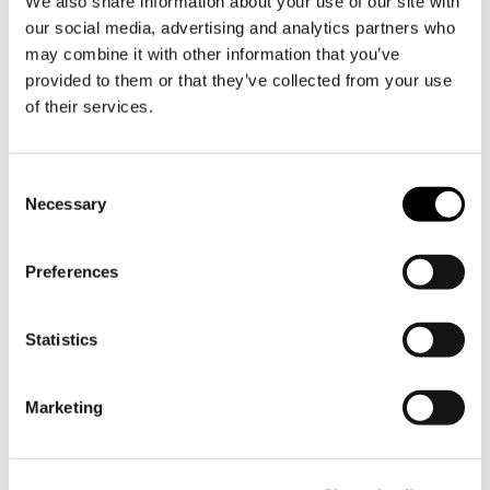
We also share information about your use of our site with
our social media, advertising and analytics partners who
may combine it with other information that you’ve
provided to them or that they’ve collected from your use
of their services.
Prenumerera på Söderlångviks
Consent
nyhetsbrev
Necessary
Selection
Preferences
Söderlångvik
Söderlångv
Besöksadress:
Statistics
Amos Anderson vägen 2, 25870
Dragsfjärd.
Marketing
+358 2 424 662
sales@soderlangvik.fi