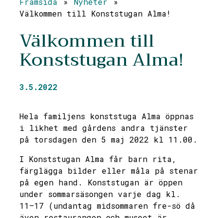
Framsida
»
Nyheter
»
Välkommen till Konststugan Alma!
Välkommen till
Konststugan Alma!
3.5.2022
Hela familjens konststuga Alma öppnas
i likhet med gårdens andra tjänster
på torsdagen den 5 maj 2022 kl 11.00.
I Konststugan Alma får barn rita,
färglägga bilder eller måla på stenar
på egen hand. Konststugan är öppen
under sommarsäsongen varje dag kl.
11–17 (undantag midsommaren fre-sö då
även restaurangen och museet är