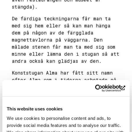
stängda).
De färdiga teckningarna får man ta
med sig hem eller så kan man hänga
dem på någon av de färgglada
magnettavlorna på väggarna. Den
målade stenen får man ta med sig som
minne eller lämna den i stugan så att
andra också kan glädjas av den.
Konststugan Alma har fått sitt namn
efter Alma som i tiderna arbetade på
gården. Hon bodde i stugan och hade
bl.a. hand om gårdens höns.
Foto: Söderlångvik gård / Hanna
This website uses cookies
Vuorio-Wilson
We use cookies to personalise content and ads, to
Dela
provide social media features and to analyse our traffic.