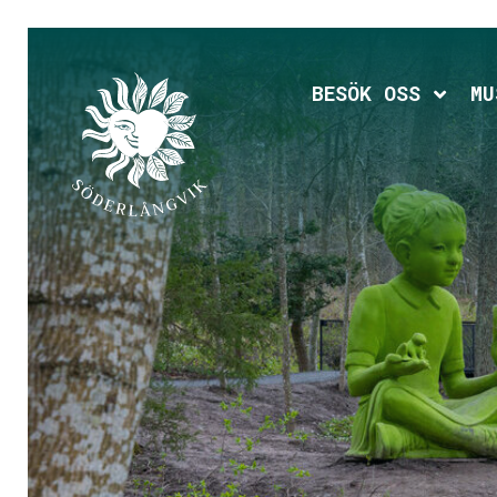
Hoppa
till
huvudinnehållet
Expan
BESÖK OSS
MU