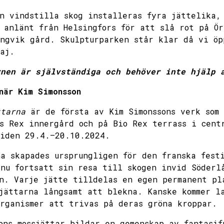
n vindstilla skog installeras fyra jättelika,
 anlänt från Helsingfors för att slå rot på Ör
ngvik gård. Skulpturparken står klar då vi öp
aj.
rnen är självständiga och behöver inte hjälp 
när Kim Simonsson
ttarna
är de första av Kim Simonssons verk som 
s Rex innergård och på Bio Rex terrass i cent
tiden 29.4.–20.10.2024.
a skapades ursprungligen för den franska fest
nu fortsatt sin resa till skogen invid Söderl
n. Varje jätte tilldelas en egen permanent pl
jättarna långsamt att blekna. Kanske kommer la
rganismer att trivas på deras gröna kroppar.
ons mossjättar bildar en gemenskap av fantasif