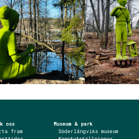
k oss
Museum & park
tta fram
Söderlångviks museum
pettider
Konstutställningar