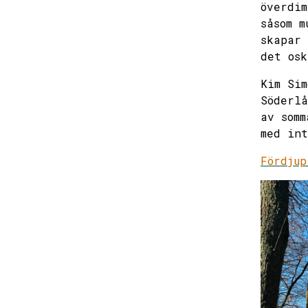
överdim
såsom m
skapar 
det osk
Kim Sim
Söderlå
av somm
med int
Fördjup