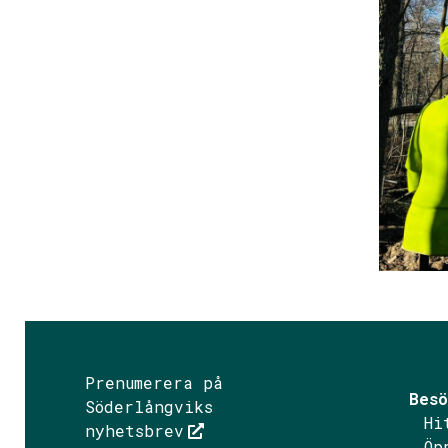
Prenumerera på
Besö
Söderlångviks
Hi
nyhetsbrev
Öp