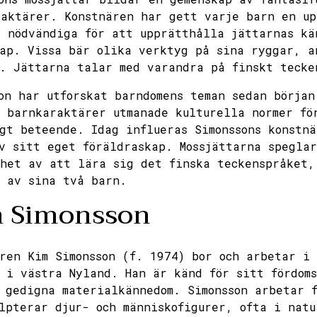
aktärer. Konstnären har gett varje barn en up
 nödvändiga för att upprätthålla jättarnas kä
ap. Vissa bär olika verktyg på sina ryggar, a
. Jättarna talar med varandra på finskt tecke
on har utforskat barndomens teman sedan början
 barnkaraktärer utmanade kulturella normer fö
gt beteende. Idag influeras Simonssons konstn
v sitt eget föräldraskap. Mossjättarna speglar
het av att lära sig det finska teckenspråket,
 av sina två barn.
 Simonsson
ren Kim Simonsson (f. 1974) bor och arbetar i 
 i västra Nyland. Han är känd för sitt fördom
 gedigna materialkännedom. Simonsson arbetar 
lpterar djur- och människofigurer, ofta i nat