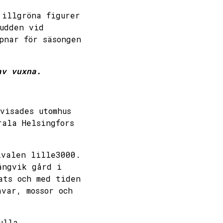
 illgröna figurer
udden vid
pnar för säsongen
av vuxna.
visades utomhus
rala Helsingfors
ivalen lille3000.
ångvik gård i
ats och med tiden
var, mossor och
ulla