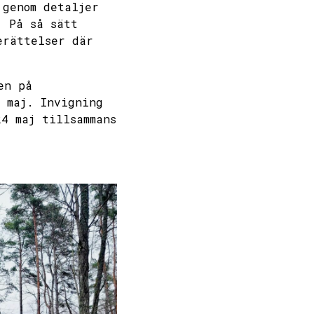
 genom detaljer
. På så sätt
erättelser där
en på
2 maj. Invigning
4 maj tillsammans