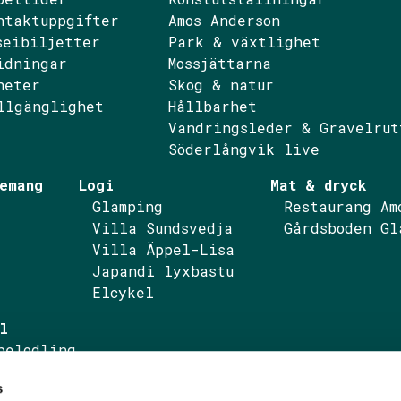
ntaktuppgifter
Amos Anderson
seibiljetter
Park & växtlighet
idningar
Mossjättarna
ebook
nstagram
heter
Skog & natur
llgänglighet
Hållbarhet
Vandringsleder & Gravelrut
Söderlångvik live
emang
Logi
Mat & dryck
Glamping
Restaurang Am
Villa Sundsvedja
Gårdsboden Gl
Villa Äppel-Lisa
Japandi lyxbastu
Elcykel
l
pelodling
pelprodukter
s
ktureringsuppgifter