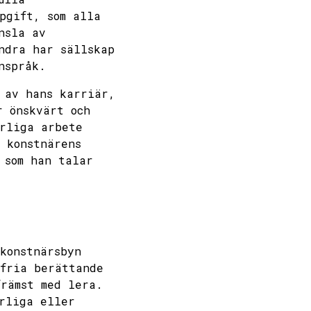
pgift, som alla
nsla av
ndra har sällskap
nspråk.
 av hans karriär,
r önskvärt och
ärliga arbete
 konstnärens
 som han talar
konstnärsbyn
sfria berättande
främst med lera.
urliga eller