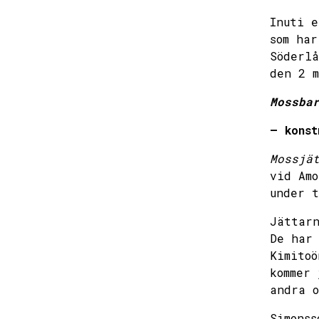
Inuti e
som har
Söderlå
den 2 m
Mossba
– konst
Mossjä
vid Amo
under 
Jättarn
De har 
Kimitoö
kommer 
andra o
Simonss