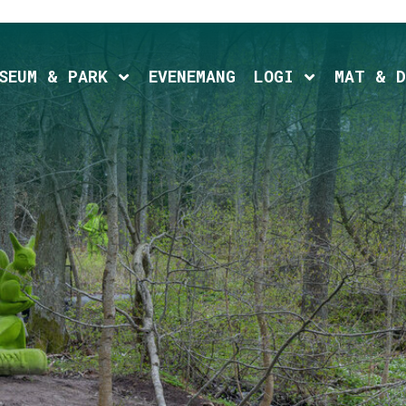
d child menu
Expand child menu
Expand chil
SEUM & PARK
EVENEMANG
LOGI
MAT & D