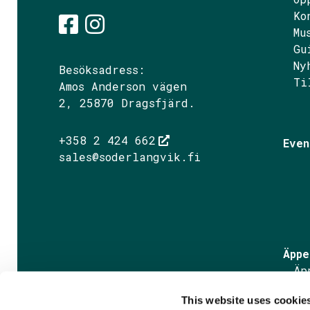
Ko
Mu
Gu
Söderlångvik på Fac
Söderlångvik på I
Ny
Besöksadress:
Ti
Amos Anderson vägen
2, 25870 Dragsfjärd.
+358 2 424 662
Even
sales@soderlangvik.fi
Äppe
Äp
Äp
This website uses cookie
Fa