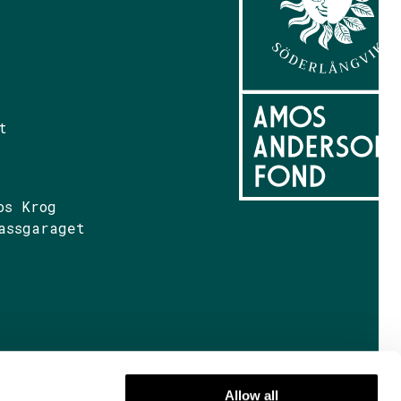
t
os Krog
assgaraget
Allow all