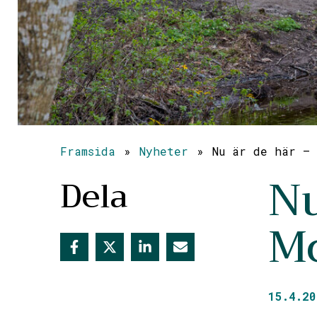
Framsida
»
Nyheter
»
Nu är de här – 
Nu
Dela
Mo
15.4.20