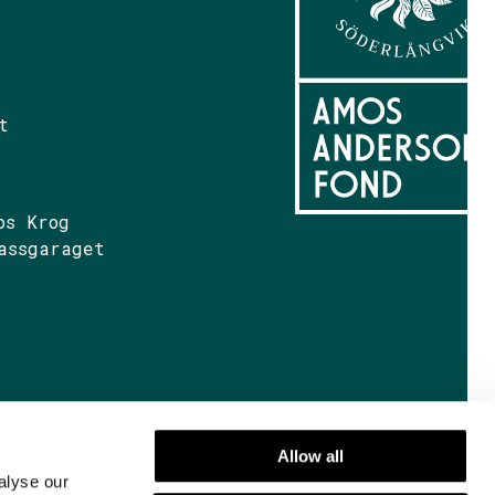
t
os Krog
assgaraget
Allow all
alyse our