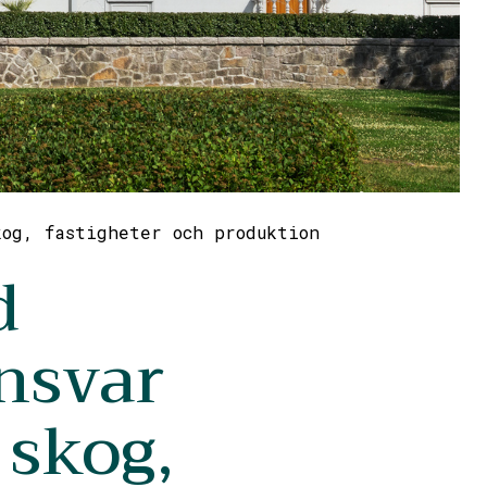
kog, fastigheter och produktion
d
nsvar
 skog,