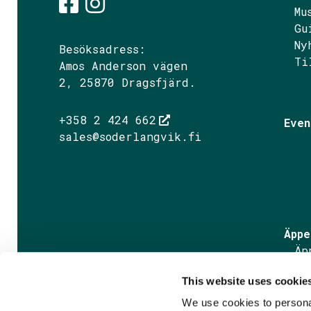
Mu
Gu
Söderlångvik på Fac
Söderlångvik på I
Ny
Besöksadress:
Ti
Amos Anderson vägen
2, 25870 Dragsfjärd.
+358 2 424 662
Even
sales@soderlangvik.fi
Äppe
Äp
Äp
This website uses cookie
Fa
We use cookies to personal