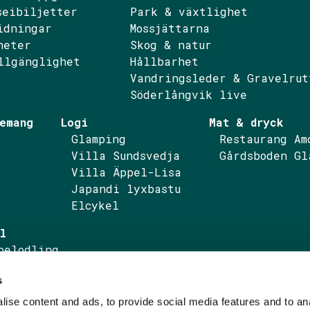
seibiljetter
Park & växtlighet
idningar
Mossjättarna
ebook
nstagram
heter
Skog & natur
llgänglighet
Hållbarhet
Vandringsleder & Gravelrut
Söderlångvik live
emang
Logi
Mat & dryck
Glamping
Restaurang Am
Villa Sundsvedja
Gårdsboden Gl
Villa Äppel-Lisa
Japandi lyxbastu
Elcykel
l
pelodling
pelprodukter
s
ktureringsuppgifter
ise content and ads, to provide social media features and to an