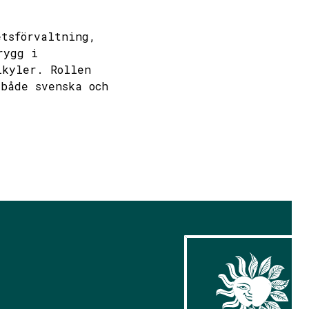
etsförvaltning,
rygg i
lkyler. Rollen
 både svenska och