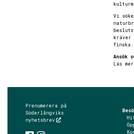
kulturm
Vi söke
naturbr
besluts
kräver 
finska.
Ansök s
Läs me
Prenumerera på
Besö
Söderlångviks
Hi
nyhetsbrev
Öp
Ko