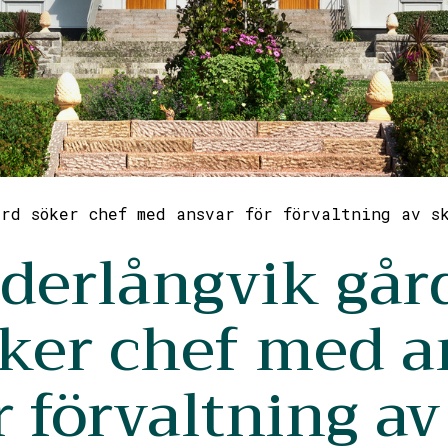
rd söker chef med ansvar för förvaltning av s
derlångvik går
ker chef med a
r förvaltning av