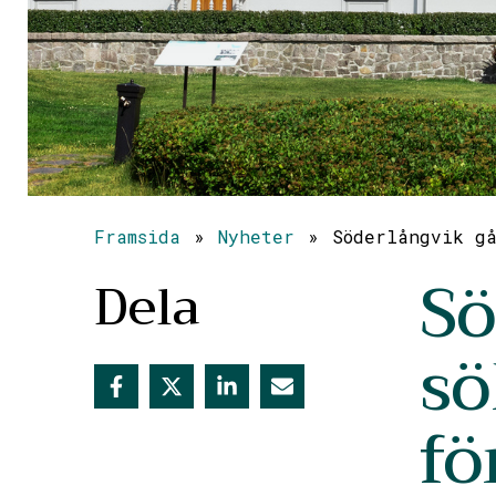
Framsida
»
Nyheter
»
Söderlångvik gå
Sö
Dela
sö
fö