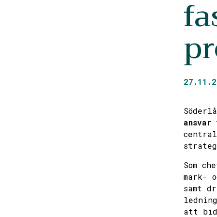
fa
pr
27.11.2
Söderl
ansvar 
central
strateg
Som che
mark- o
samt dr
ledning
att bid