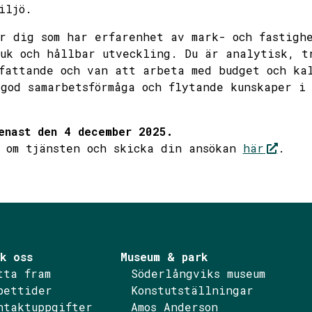
iljö.
r dig som har erfarenhet av mark- och fastigh
uk och hållbar utveckling. Du är analytisk, t
fattande och van att arbeta med budget och ka
god samarbetsförmåga och flytande kunskaper i
enast den 4 december 2025.
r om tjänsten och skicka din ansökan
här
.
k oss
Museum & park
tta fram
Söderlångviks museum
pettider
Konstutställningar
ntaktuppgifter
Amos Anderson