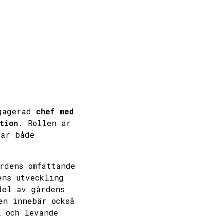
ngagerad
chef med
tion
. Rollen är
tar både
rdens omfattande
ens utveckling
del av gårdens
en innebär också
l och levande