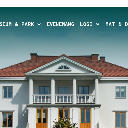
d child menu
Expand child menu
Expand chil
SEUM & PARK
EVENEMANG
LOGI
MAT & D