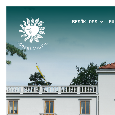
Hoppa
till
huvudinnehållet
Expan
BESÖK OSS
MU