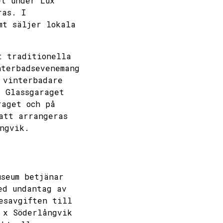
et under Lux
ras. I
mt säljer lokala
t traditionella
nterbadsevenemang
 vinterbadare
i Glassgaraget
raget och på
att arrangeras
ngvik.
useum betjänar
ed undantag av
esavgiften till
 x Söderlångvik