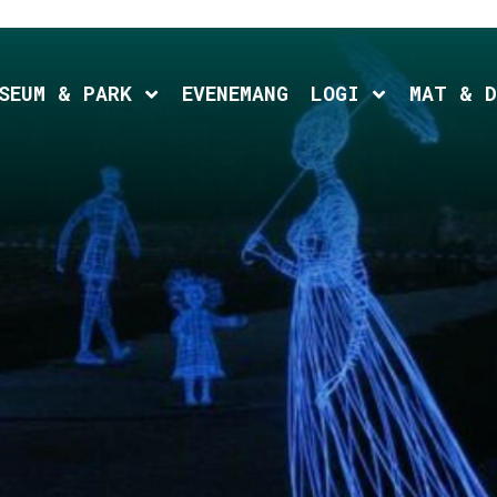
d child menu
Expand child menu
Expand chil
SEUM & PARK
EVENEMANG
LOGI
MAT & D