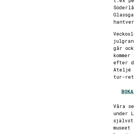
t.ex pe
Söderlå
Glassga
hantver
Veckosl
julgran
går ock
kommer 
efter d
Ateljé 
tur-ret
BOKA
Våra se
under L
självst
museet 