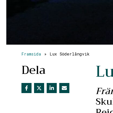
Framsida
»
Lux Söderlångvik
Lu
Dela
Frä
Sku
Reic