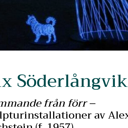
x Söderlångvik
mmande från förr
–
lpturinstallationer av Al
hstein (f. 1957)