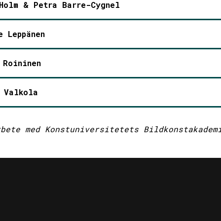
Holm & Petra Barre-Cygnel
e Leppänen
 Roininen
 Valkola
rbete med Konstuniversitetets Bildkonstakadem