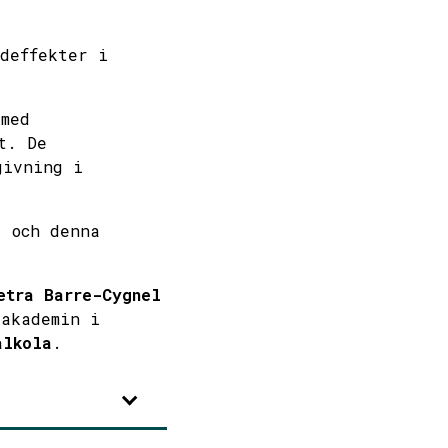
udeffekter i
 med
t. De
givning i
 och denna
etra Barre-Cygnel
takademin i
alkola
.