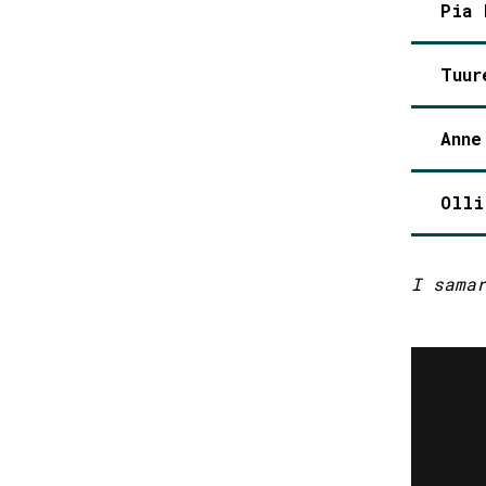
Pia 
Tuur
Anne
Olli
I sama