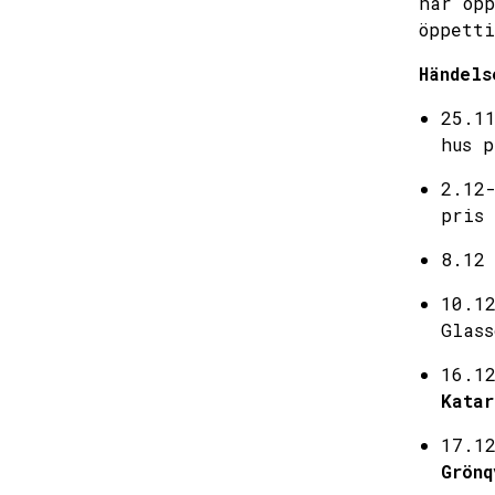
har öpp
öppett
Händels
25.1
hus p
2.12
pris
8.1
10.1
Glass
16.1
Katar
17.1
Grönq