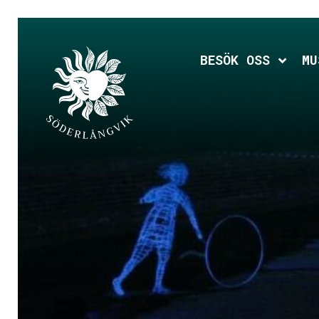
Hoppa
till
huvudinnehållet
Expan
BESÖK OSS
MU