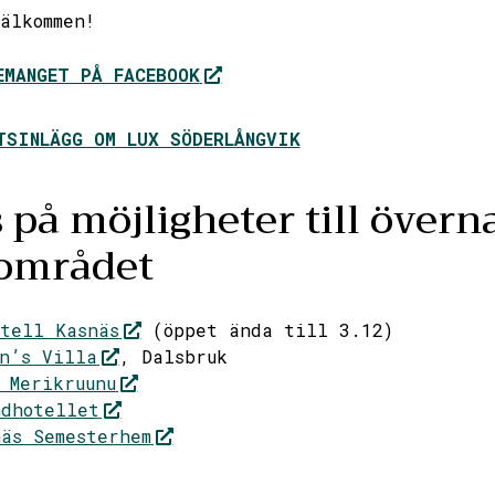
älkommen!
EMANGET PÅ FACEBOOK
TSINLÄGG OM LUX SÖDERLÅNGVIK
 på möjligheter till övern
området
tell Kasnäs
(öppet ända till 3.12)
n’s Villa
, Dalsbruk
 Merikruunu
ndhotellet
äs Semesterhem