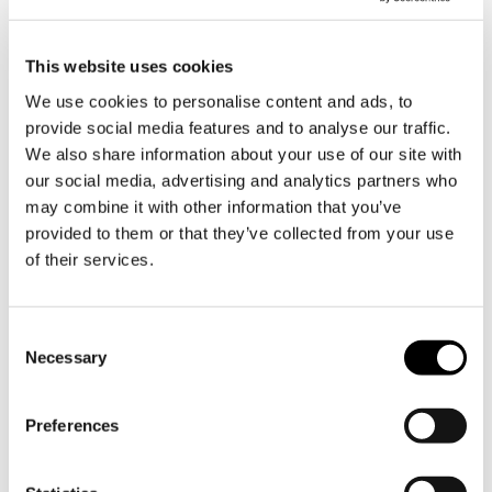
sätta igång förnyelseprocessen. Längs
med Dalsbruks naturstigar finns
trädbestånd i olika åldrar, som
This website uses cookies
uppkommit av mänsklig hand. Den
We use cookies to personalise content and ads, to
biologiska mångfalden beaktas i alla
provide social media features and to analyse our traffic.
avverkningar och Söderlångvik gård
We also share information about your use of our site with
tar gärna emot information om var det
our social media, advertising and analytics partners who
finns speciellt viktiga områden.
may combine it with other information that you’ve
Genom samarbete och förståelse kan
provided to them or that they’ve collected from your use
skogens alla värden bevaras och
of their services.
beaktas.
Amos Andersons fond kommer att
19.1.26
Consent
kl. 12
arrangera en möjlighet för
Necessary
Selection
allmänheten att bekanta sig med
avverkningsplanerna i Dalsbruk. Vi
samlas på parkeringen invid
Preferences
Spökbacken, ungefärlig adress är
Hertsbölevägen 150.