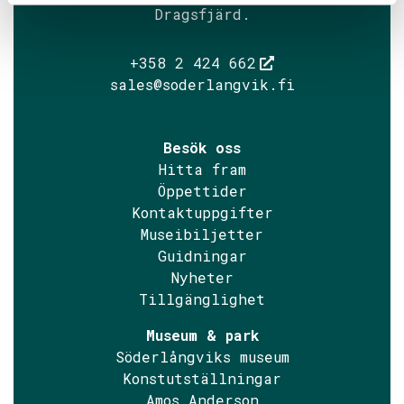
Dragsfjärd.
+358 2 424 662
sales@soderlangvik.fi
Besök oss
Hitta fram
Öppettider
Kontaktuppgifter
Museibiljetter
Guidningar
Nyheter
Tillgänglighet
Museum & park
Söderlångviks museum
Konstutställningar
Amos Anderson