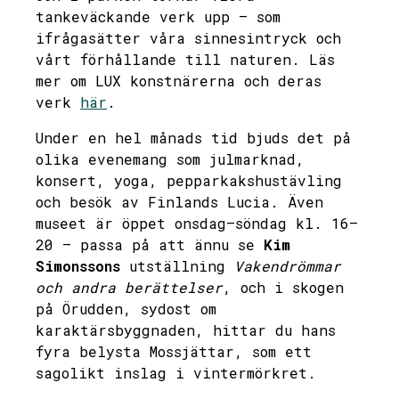
tankeväckande verk upp – som
ifrågasätter våra sinnesintryck och
vårt förhållande till naturen. Läs
mer om LUX konstnärerna och deras
verk
här
.
Under en hel månads tid bjuds det på
olika evenemang som julmarknad,
konsert, yoga, pepparkakshustävling
och besök av Finlands Lucia. Även
museet är öppet onsdag–söndag kl. 16–
20 – passa på att ännu se
Kim
Simonssons
utställning
Vakendrömmar
och andra berättelser
, och i skogen
på Örudden, sydost om
karaktärsbyggnaden, hittar du hans
fyra belysta Mossjättar, som ett
sagolikt inslag i vintermörkret.