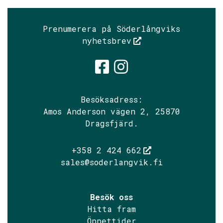
Prenumerera på Söderlångviks
nyhetsbrev
Söderlångvik
Söderlångv
Besöksadress:
Amos Anderson vägen 2, 25870
Dragsfjärd.
+358 2 424 662
sales@soderlangvik.fi
Besök oss
Hitta fram
Öppettider