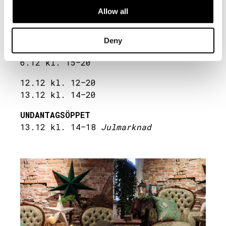
Amos Krog julbord
–
boka bord här
Allow all
28.11 kl. 12–20
29.11 kl. 15–20
Deny
5.12 kl. 12–20
6.12 kl. 15–20
12.12 kl. 12–20
13.12 kl. 14–20
UNDANTAGSÖPPET
13.12 kl. 14–18
Julmarknad