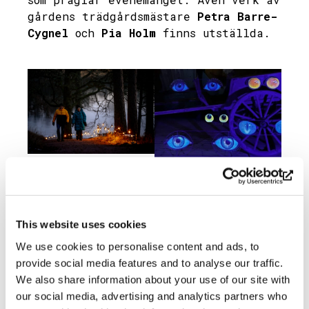
gårdens trädgårdsmästare
Petra Barre-
Cygnel
och
Pia Holm
finns utställda.
Lux Söderlångvik
Alexander Reichstein
2023 / By Cata
2025 /By Annika
Portin
Jansson
This website uses cookies
LUX Söderlångvik program
We use cookies to personalise content and ads, to
provide social media features and to analyse our traffic.
We also share information about your use of our site with
15.11–14.12
Ljuskonstutställning
our social media, advertising and analytics partners who
15.11
Vernissage
kl. 17–18