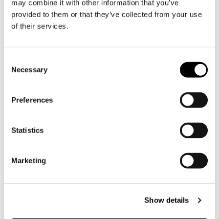
may combine it with other information that you’ve
22.11
Yoga i museet
kl. 14.30–15.30
provided to them or that they’ve collected from your use
22.11
LUX bastu
kl. 16–20
of their services.
29.11
Pepparkaksutställningen
öppnar kl. 16-20
29.11
Klingande konstverk
i museet
Consent
med Frida Backman kl. 15 & 16
Necessary
Selection
13.12
Julmarknad
kl. 14–18
14.12
Finlands Lucia och de
vackraste julsångerna
i museet
Preferences
Statistics
Öppettider 15.11–14.12
Marketing
Söderlångviks museum:
On-sö 16–20
Gårdsboden & kafé Glassgaraget i Amos
Krog:
Show details
On-sö kl. 16–20