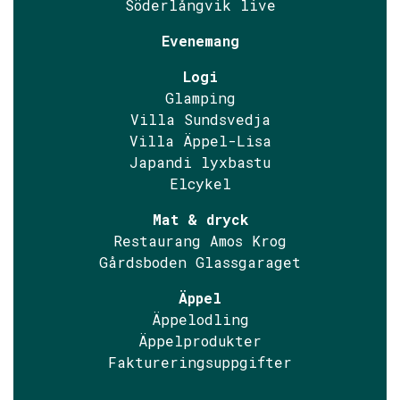
Söderlångvik live
Evenemang
Logi
Glamping
Villa Sundsvedja
Villa Äppel-Lisa
Japandi lyxbastu
Elcykel
Mat & dryck
Restaurang Amos Krog
Gårdsboden Glassgaraget
Äppel
Äppelodling
Äppelprodukter
Faktureringsuppgifter