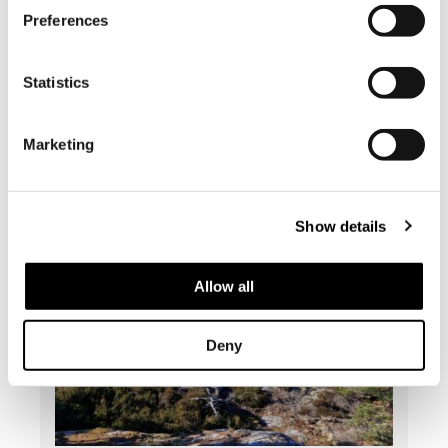
till någon som uppskattar kultur,
Preferences
natur och goda smaker? Nu erbjuder
vi presentkort som kan användas
till flera av Söderlångviks mest
Statistics
uppskattade upplevelser.
Marketing
12.12.2025 |
Nyheter
Show details
Allow all
Deny