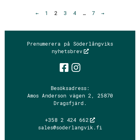
←
1
2
3
4
…
7
→
Prenumerera på Söderlångviks
nyhetsbrev
Söderlångvik
Söderlångv
Besöksadress:
Amos Anderson vägen 2, 25870
Dragsfjärd.
+358 2 424 662
sales@soderlangvik.fi